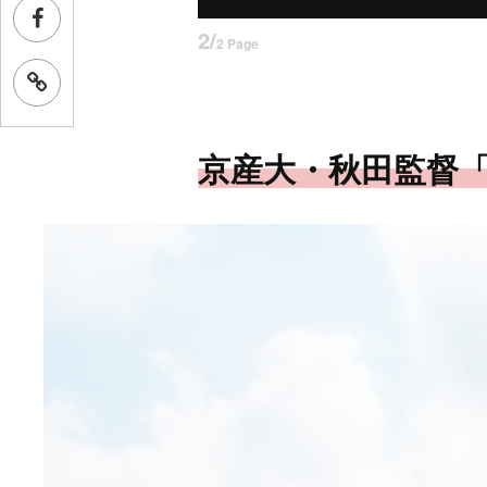
2/
2 Page
京産大・秋田監督