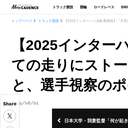
トラック競技
競輪
ロードレース
BM
トップページ
トラック競技
【2025インターハイ自転車競技】「不
【2025インタ
ての走りにストー
と、選手視察のポ
2025/08/01
Share
日本大学・我妻監督「何が起