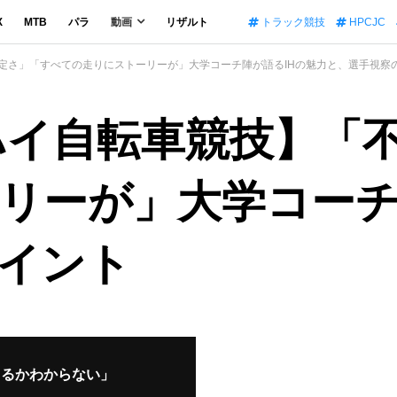
X
MTB
パラ
動画
リザルト
トラック競技
HPCJC
安定さ」「すべての走りにストーリーが」大学コーチ陣が語るIHの魅力と、選手視察
ーハイ自転車競技】「
リーが」大学コーチ
イント
きるかわからない」