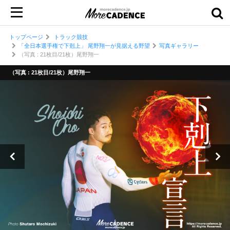
トップページ
トラック競技
「全日本選手権で下剋上」 尾野翔一が見据える野望
写真ギャラリー
（写真 : 21枚目/21枚）尾野翔一
（写真 : 21枚目/21枚）尾野翔一