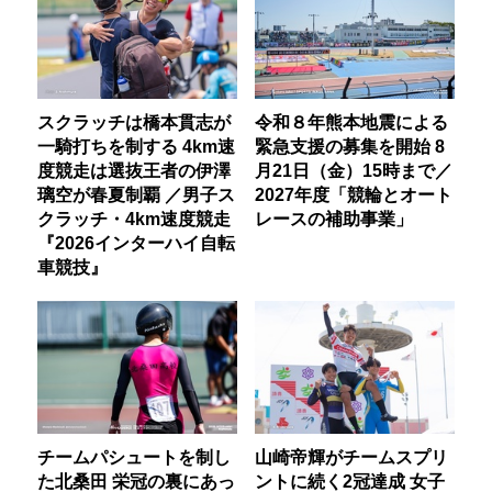
スクラッチは橋本貫志が
令和８年熊本地震による
一騎打ちを制する 4km速
緊急支援の募集を開始 8
度競走は選抜王者の伊澤
月21日（金）15時まで／
璃空が春夏制覇 ／男子ス
2027年度「競輪とオート
クラッチ・4km速度競走
レースの補助事業」
『2026インターハイ自転
車競技』
チームパシュートを制し
山崎帝輝がチームスプリ
た北桑田 栄冠の裏にあっ
ントに続く2冠達成 女子