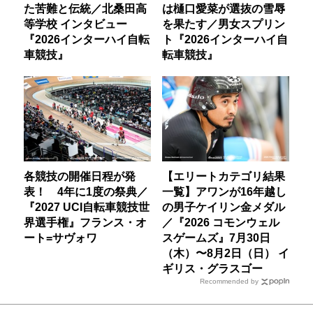
た苦難と伝統／北桑田高
は樋口愛菜が選抜の雪辱
等学校 インタビュー
を果たす／男女スプリン
『2026インターハイ自転
ト『2026インターハイ自
車競技』
転車競技』
各競技の開催日程が発
【エリートカテゴリ結果
表！ 4年に1度の祭典／
一覧】アワンが16年越し
『2027 UCI自転車競技世
の男子ケイリン金メダル
界選手権』フランス・オ
／『2026 コモンウェル
ート=サヴォワ
スゲームズ』7月30日
（木）〜8月2日（日） イ
ギリス・グラスゴー
Recommended by