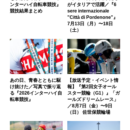
ンターハイ自転車競技』
がイタリアで活躍／『6
競技結果まとめ
sere internazionale
"Città di Pordenone"』
7月13日（月）〜18日
（土）
あの日、青春とともに駆
【放送予定・イベント情
け抜けた／写真で振り返
報】『第2回女子オール
る『2026インターハイ自
スター競輪（G1）』「ガ
転車競技』
ールズドリームレース」
／8月7日（金）〜9日
（日） 佐世保競輪場