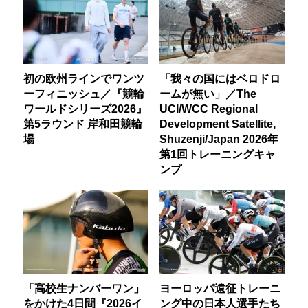
初の欧州ラインでワンツ
「我々の国にはベロドロ
ーフィニッシュ／『競輪
ームが無い」／The
ワールドシリーズ2026』
UCI/WCC Regional
第5ラウンド 岸和田競輪
Development Satellite,
場
Shuzenji/Japan 2026年
第1回トレーニングキャ
ンプ
「高校生ナンバーワン」
ヨーロッパ遠征トレーニ
をかけた4日間『2026イ
ング中の日本人選手たち