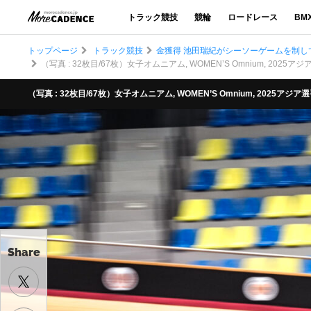
トラック競技
競輪
ロードレース
BM
トップページ
トラック競技
金獲得 池田瑞紀がシーソーゲームを制して
（写真 : 32枚目/67枚）女子オムニアム, WOMEN’S Omnium, 2025アジア選手権ト
（写真 : 32枚目/67枚）女子オムニアム, WOMEN’S Omnium, 2025アジア選手権トラッ
Share