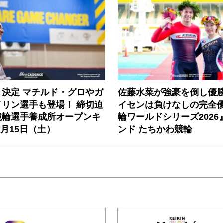
ト決定 マチルド・グロやガ
佐藤水菜が強豪を倒し優
イリン選手も登場！ 締切迫
イセンは負けなしの完全
競輪選手養成所オープンキ
輪ワールドシリーズ2026
8月15日（土）
ンド たちかわ競輪