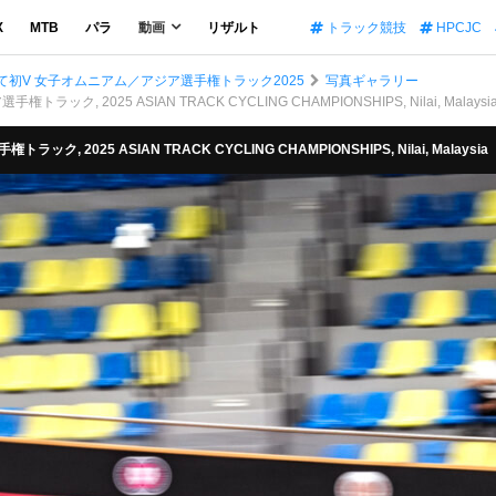
X
MTB
パラ
動画
リザルト
トラック競技
HPCJC
初V 女子オムニアム／アジア選手権トラック2025
写真ギャラリー
ラック, 2025 ASIAN TRACK CYCLING CHAMPIONSHIPS, Nilai, Malaysi
ク, 2025 ASIAN TRACK CYCLING CHAMPIONSHIPS, Nilai, Malaysia