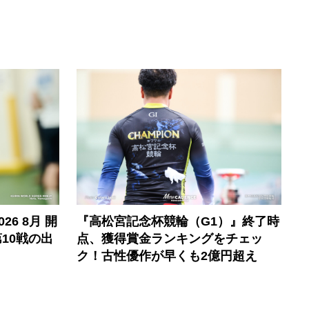
6 8月 開
『高松宮記念杯競輪（G1）』終了時
10戦の出
点、獲得賞金ランキングをチェッ
ク！古性優作が早くも2億円超え