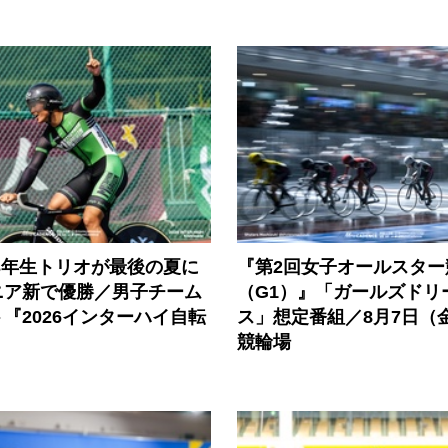
3年生トリオが最後の夏に
『第2回女子オールスター
ニア新で優勝／男子チーム
（G1）』「ガールズドリ
『2026インターハイ自転
ス」想定番組／8月7日（
競輪場