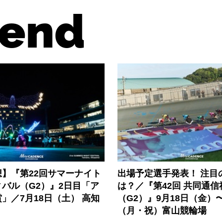
end
】『第22回サマーナイト
出場予定選手発表！ 注目
バル（G2）』2日目「ア
は？／『第42回 共同通信
」／7月18日（土） 高知
（G2）』9月18日（金）〜
（月・祝）富山競輪場