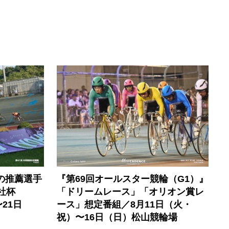
の推薦選手
『第69回オールスター競輪（G1）』
社杯
「ドリームレース」「オリオン賞レ
21日
ース」想定番組／8月11日（火・
祝）〜16日（日）松山競輪場