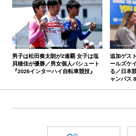
男子は松田奏太朗が2連覇 女子は塩
追加ゲス
貝穂佳が優勝／男女個人パシュート
ールズケ
『2026インターハイ自転車競技』
る／日本
ャンパス 