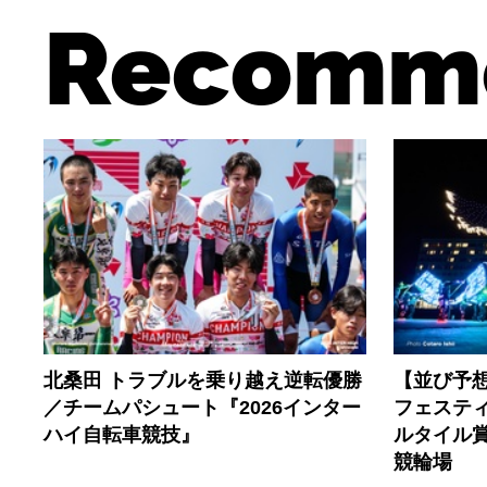
Recomm
北桑田 トラブルを乗り越え逆転優勝
【並び予想
／チームパシュート『2026インター
フェスティ
ハイ自転車競技』
ルタイル賞
競輪場