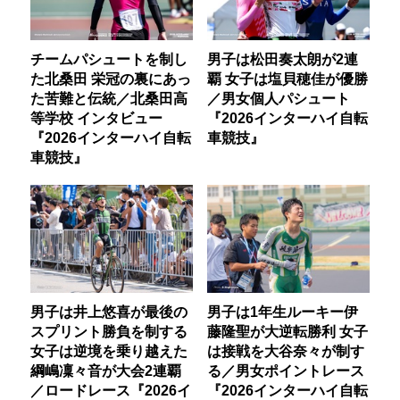
チームパシュートを制し
男子は松田奏太朗が2連
た北桑田 栄冠の裏にあっ
覇 女子は塩貝穂佳が優勝
た苦難と伝統／北桑田高
／男女個人パシュート
等学校 インタビュー
『2026インターハイ自転
『2026インターハイ自転
車競技』
車競技』
男子は井上悠喜が最後の
男子は1年生ルーキー伊
スプリント勝負を制する
藤隆聖が大逆転勝利 女子
女子は逆境を乗り越えた
は接戦を大谷奈々が制す
綱嶋凜々音が大会2連覇
る／男女ポイントレース
／ロードレース『2026イ
『2026インターハイ自転