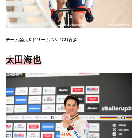
チーム楽天Kドリームス/JPCU青森
太田海也