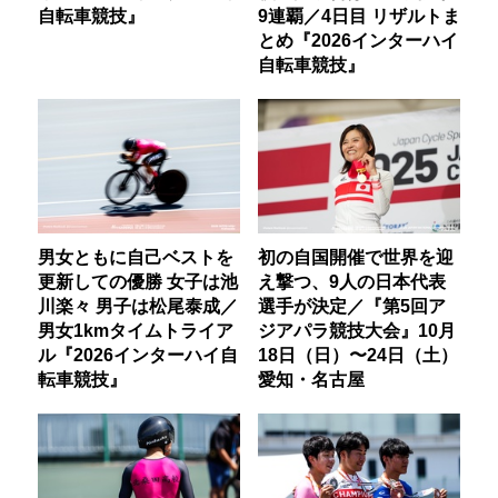
自転車競技』
9連覇／4日目 リザルトま
とめ『2026インターハイ
自転車競技』
男女ともに自己ベストを
初の自国開催で世界を迎
更新しての優勝 女子は池
え撃つ、9人の日本代表
川楽々 男子は松尾泰成／
選手が決定／『第5回ア
男女1kmタイムトライア
ジアパラ競技大会』10月
ル『2026インターハイ自
18日（日）〜24日（土）
転車競技』
愛知・名古屋