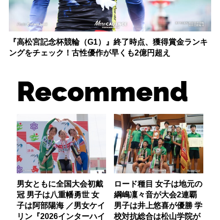
『高松宮記念杯競輪（G1）』終了時点、獲得賞金ランキ
ングをチェック！古性優作が早くも2億円超え
Recommend
男女ともに全国大会初戴
ロード種目 女子は地元の
冠 男子は八重幡勇世 女
綱嶋凜々音が大会2連覇
子は阿部陽海 ／男女ケイ
男子は井上悠喜が優勝 学
リン『2026インターハイ
校対抗総合は松山学院が