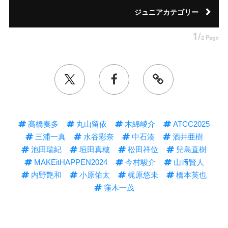
ジュニアカテゴリー
1/
2 Page
髙橋奏多
丸山留依
木綿崚介
ATCC2025
三浦一真
水谷彩奈
中石湊
酒井亜樹
池田瑞紀
垣田真穂
松田祥位
兒島直樹
MAKEitHAPPEN2024
今村駿介
山﨑賢人
内野艶和
小原佑太
梶原悠未
橋本英也
窪木一茂