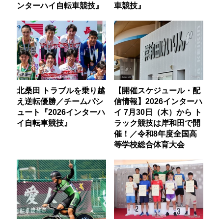
ンターハイ自転車競技』
車競技』
北桑田 トラブルを乗り越
【開催スケジュール・配
え逆転優勝／チームパシ
信情報】2026インターハ
ュート『2026インターハ
イ 7月30日（木）から ト
イ自転車競技』
ラック競技は岸和田で開
催！／令和8年度全国高
等学校総合体育大会