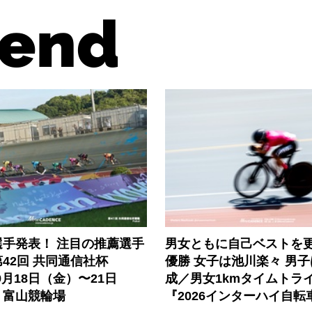
end
選手発表！ 注目の推薦選手
男女ともに自己ベストを
42回 共同通信社杯
優勝 女子は池川楽々 男
9月18日（金）〜21日
成／男女1kmタイムトラ
）富山競輪場
『2026インターハイ自転