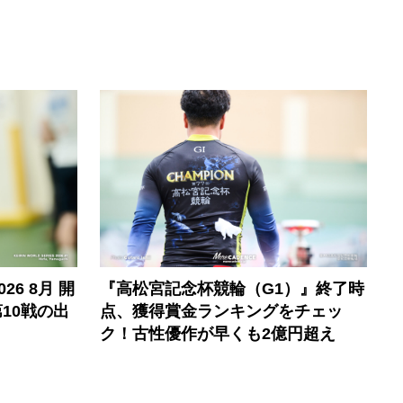
6 8月 開
『高松宮記念杯競輪（G1）』終了時
10戦の出
点、獲得賞金ランキングをチェッ
ク！古性優作が早くも2億円超え