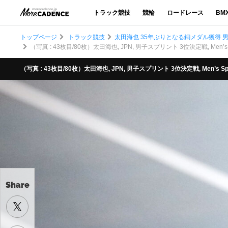
トラック競技
競輪
ロードレース
BM
トップページ
トラック競技
太田海也 35年ぶりとなる銅メダル獲得 
（写真 : 43枚目/80枚）太田海也, JPN, 男子スプリント 3位決定戦, Men’s S
（写真 : 43枚目/80枚）太田海也, JPN, 男子スプリント 3位決定戦, Men’s Spr
Share