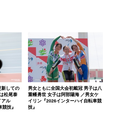
更新しての
男女ともに全国大会初戴冠 男子は八
子は松尾泰
重幡勇世 女子は阿部陽海 ／男女ケ
イアル
イリン『2026インターハイ自転車競
車競技』
技』