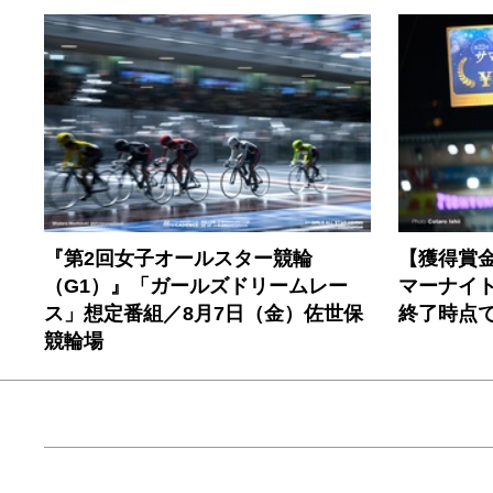
『第2回女子オールスター競輪
【獲得賞金
（G1）』「ガールズドリームレー
マーナイ
ス」想定番組／8月7日（金）佐世保
終了時点
競輪場