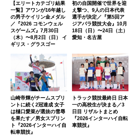
【エリートカテゴリ結果
初の自国開催で世界を迎
一覧】アワンが16年越し
え撃つ、9人の日本代表
の男子ケイリン金メダル
選手が決定／『第5回ア
／『2026 コモンウェル
ジアパラ競技大会』10月
スゲームズ』7月30日
18日（日）〜24日（土）
（木）〜8月2日（日） イ
愛知・名古屋
ギリス・グラスゴー
山崎帝輝がチームスプリ
トラック競技最終日 日本
ントに続く2冠達成 女子
一の高校生が決まる／3
は樋口愛菜が選抜の雪辱
日目 リザルトまとめ
を果たす／男女スプリン
『2026インターハイ自転
ト『2026インターハイ自
車競技』
転車競技』