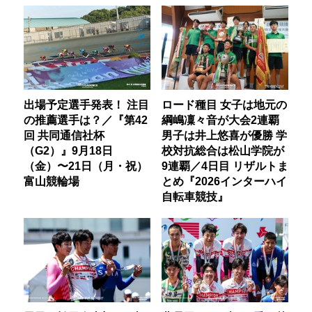
出場予定選手発表！ 注目
ロード種目 女子は地元の
の推薦選手は？／『第42
綱嶋凜々音が大会2連覇
回 共同通信社杯
男子は井上悠喜が優勝 学
（G2）』9月18日
校対抗総合は松山学院が
（金）〜21日（月・祝）
9連覇／4日目 リザルトま
富山競輪場
とめ『2026インターハイ
自転車競技』