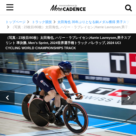
トップページ
トラック競技
太田海也 35年ぶりとなる銅メダル獲得 男子スプリン
（写真 : 23枚目/80枚）太田海也, ハリー・ラブレイセン,Harrie Lavreysen,男子スプリント
（写真 : 23枚目/80枚）太田海也, ハリー・ラブレイセン,Harrie Lavreysen,男子スプ
リント 準決勝, Men’s Sprint, 2024世界選手権トラック バレラップ, 2024 UCI
CYCLING WORLD CHAMPIONSHIPS TRACK