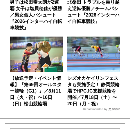
男子は松田奏太朗が2連
北桑田 トラブルを乗り越
覇 女子は塩貝穂佳が優勝
え逆転優勝／チームパシ
／男女個人パシュート
ュート『2026インターハ
『2026インターハイ自転
イ自転車競技』
車競技』
【放送予定・イベント情
シズオカケイリンフェス
報】『第69回オールスタ
タも実施予定！ 静岡競輪
ー競輪（G1）』／8月11
場でHPCJC支援競輪を
日（火・祝）〜16日
開催／7月18日（土）〜
（日）松山競輪場
20日（月・祝）
Recommended by