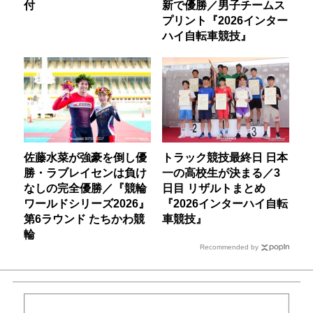
付
新で優勝／男子チームス
プリント『2026インター
ハイ自転車競技』
佐藤水菜が強豪を倒し優
トラック競技最終日 日本
勝・ラブレイセンは負け
一の高校生が決まる／3
なしの完全優勝／『競輪
日目 リザルトまとめ
ワールドシリーズ2026』
『2026インターハイ自転
第6ラウンド たちかわ競
車競技』
輪
Recommended by