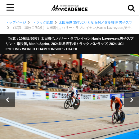
トップページ
トラック競技
太田海也 35年ぶりとなる銅メダル獲得 男子スプリン
（写真 : 10枚目/80枚）太田海也, ハリー・ラブレイセン,Harrie Lavreysen,男子スプリント
（写真 : 10枚目/80枚）太田海也, ハリー・ラブレイセン,Harrie Lavreysen,男子スプ
リント 準決勝, Men’s Sprint, 2024世界選手権トラック バレラップ, 2024 UCI
CYCLING WORLD CHAMPIONSHIPS TRACK