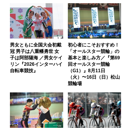
男女ともに全国大会初戴
初心者にこそおすすめ！
冠 男子は八重幡勇世 女
「オールスター競輪」の
子は阿部陽海 ／男女ケイ
基本と楽しみ方／『第69
リン『2026インターハイ
回オールスター競輪
自転車競技』
（G1）』8月11日
（火）〜16日（日）松山
競輪場