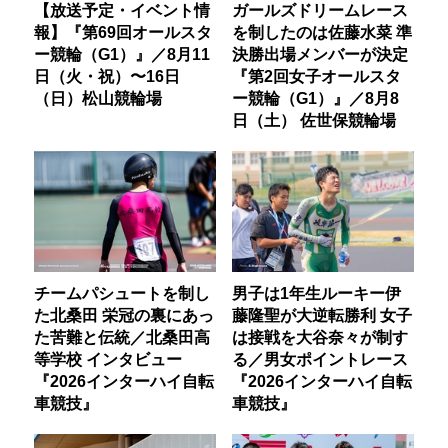
【放送予定・イベント情
ガールズドリームレース
報】『第69回オールスタ
を制したのは佐藤水菜 準
ー競輪（G1）』／8月11
決勝出場メンバーが決定
日（火・祝）〜16日
『第2回女子オールスタ
（日）松山競輪場
ー競輪（G1）』／8月8
日（土） 佐世保競輪場
チームパシュートを制し
男子は1年生ルーキー伊
た北桑田 栄冠の裏にあっ
藤隆聖が大逆転勝利 女子
た苦難と伝統／北桑田高
は接戦を大谷奈々が制す
等学校 インタビュー
る／男女ポイントレース
『2026インターハイ自転
『2026インターハイ自転
車競技』
車競技』