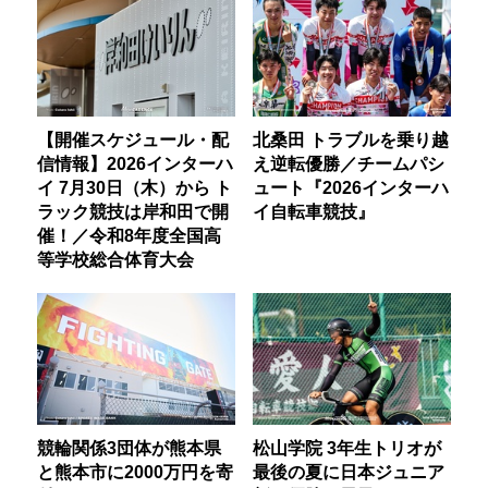
【開催スケジュール・配
北桑田 トラブルを乗り越
信情報】2026インターハ
え逆転優勝／チームパシ
イ 7月30日（木）から ト
ュート『2026インターハ
ラック競技は岸和田で開
イ自転車競技』
催！／令和8年度全国高
等学校総合体育大会
競輪関係3団体が熊本県
松山学院 3年生トリオが
と熊本市に2000万円を寄
最後の夏に日本ジュニア