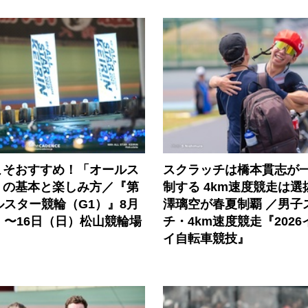
こそおすすめ！「オールス
スクラッチは橋本貫志が
」の基本と楽しみ方／『第
制する 4km速度競走は
ルスター競輪（G1）』8月
澤璃空が春夏制覇 ／男子
）〜16日（日）松山競輪場
チ・4km速度競走『202
イ自転車競技』