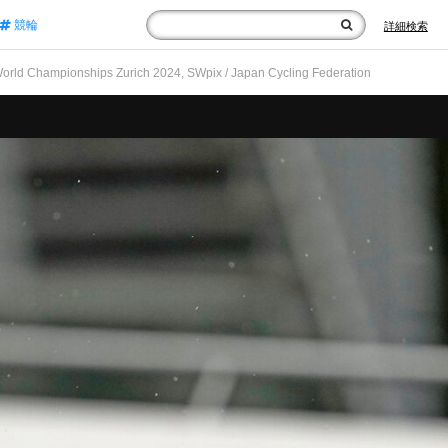
競輪
詳細検索
Championships Zurich 2024, SWpix / Japan Cycling Federation