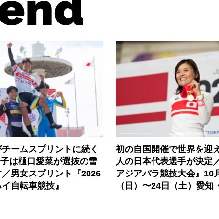
end
がチームスプリントに続く
初の自国開催で世界を迎え
女子は樋口愛菜が選抜の雪
人の日本代表選手が決定／
／男女スプリント『2026
アジアパラ競技大会』10月
ハイ自転車競技』
（日）〜24日（土）愛知