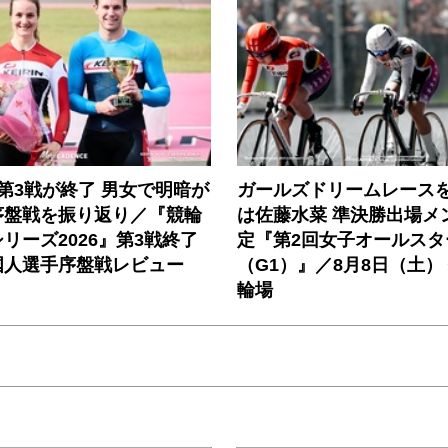
第3戦が終了 男女で明暗が
ガールズドリームレース
序盤戦を振り返り／『競輪
は佐藤水菜 準決勝出場メ
リーズ2026』第3戦終了
定『第2回女子オールスタ
国人選手序盤戦レビュー
（G1）』／8月8日（土）
輪場