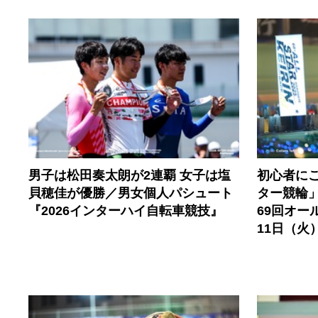
男子は松田奏太朗が2連覇 女子は塩
初心者に
貝穂佳が優勝／男女個人パシュート
ター競輪
『2026インターハイ自転車競技』
69回オー
11日（火