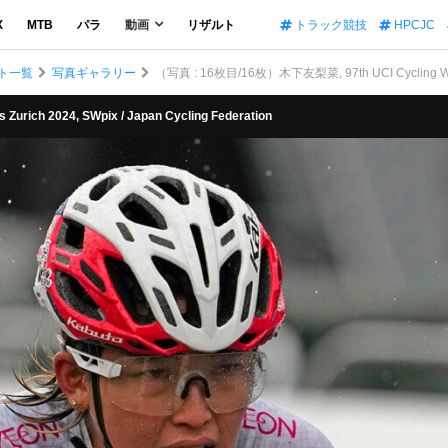
X
MTB
パラ
動画
リザルト
トラック競技
HPCJC
ト一覧
写真ギャラリー
（写真 : 16枚目/16枚）木下友梨菜, 97th UCI Cycling World 
ich 2024, SWpix / Japan Cycling Federation