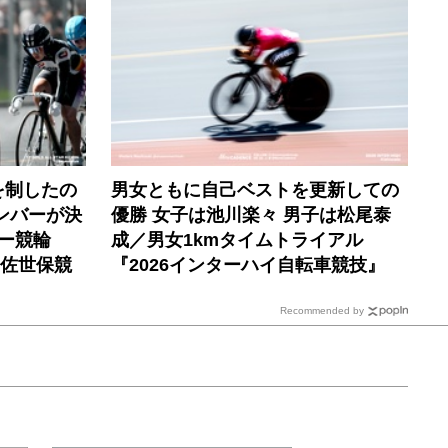
を制したの
男女ともに自己ベストを更新しての
ンバーが決
優勝 女子は池川楽々 男子は松尾泰
ー競輪
成／男女1kmタイムトライアル
 佐世保競
『2026インターハイ自転車競技』
Recommended by