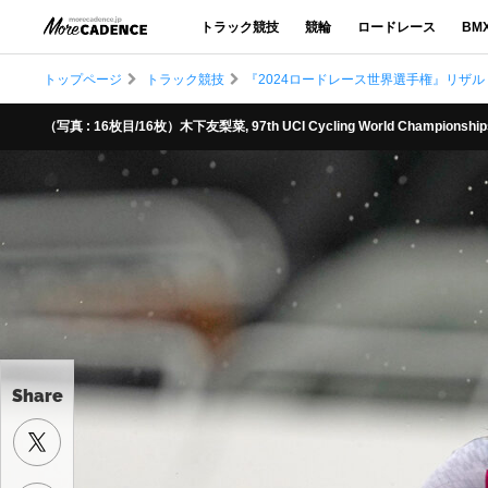
トラック競技
競輪
ロードレース
BM
トップページ
トラック競技
『2024ロードレース世界選手権』リザル
（写真 : 16枚目/16枚）木下友梨菜, 97th UCI Cycling World Championships Zur
Share