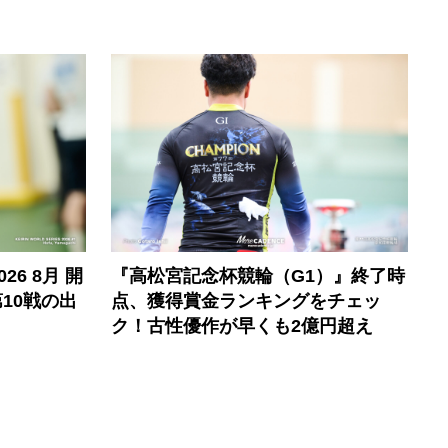
6 8月 開
『高松宮記念杯競輪（G1）』終了時
10戦の出
点、獲得賞金ランキングをチェッ
ク！古性優作が早くも2億円超え