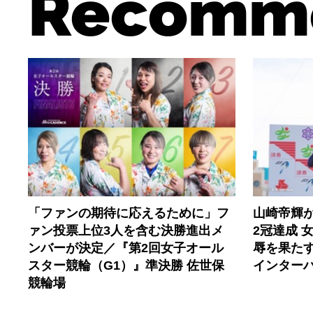
Recomm
「ファンの期待に応えるために」フ
山崎帝輝
ァン投票上位3人を含む決勝進出メ
2冠達成 
ンバーが決定／『第2回女子オール
辱を果たす
スター競輪（G1）』準決勝 佐世保
インター
競輪場