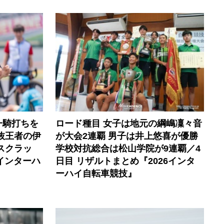
一騎打ちを
ロード種目 女子は地元の綱嶋凜々音
選抜王者の伊
が大会2連覇 男子は井上悠喜が優勝
スクラッ
学校対抗総合は松山学院が9連覇／4
6インターハ
日目 リザルトまとめ『2026インタ
ーハイ自転車競技』