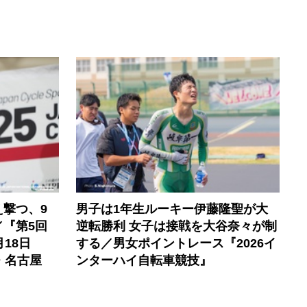
撃つ、9
男子は1年生ルーキー伊藤隆聖が大
『第5回
逆転勝利 女子は接戦を大谷奈々が制
18日
する／男女ポイントレース『2026イ
・名古屋
ンターハイ自転車競技』