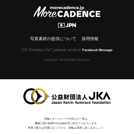
写真素材の提供について
採用情報
///// Contact Us? please send in
Facebook Message
Copyright© JKA.All Rights Reserved.
競輪とオートレースの売上の一部は、
機械⼯業の振興や社会福祉等に役⽴てられています。
車券の購入は20歳になってから。競輪は適度に楽しみましょう。