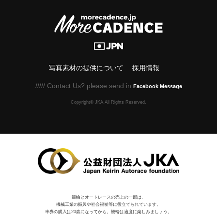
写真素材の提供について
採用情報
///// Contact Us? please send in
Facebook Message
Copyright© JKA.All Rights Reserved.
競輪とオートレースの売上の一部は、
機械⼯業の振興や社会福祉等に役⽴てられています。
車券の購入は20歳になってから。競輪は適度に楽しみましょう。