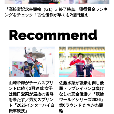
『高松宮記念杯競輪（G1）』終了時点、獲得賞金ランキ
ングをチェック！古性優作が早くも2億円超え
Recommend
山崎帝輝がチームスプリ
佐藤水菜が強豪を倒し優
ントに続く2冠達成 女子
勝・ラブレイセンは負け
は樋口愛菜が選抜の雪辱
なしの完全優勝／『競輪
を果たす／男女スプリン
ワールドシリーズ2026』
ト『2026インターハイ自
第6ラウンド たちかわ競
転車競技』
輪