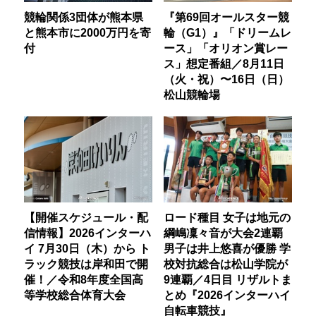
競輪関係3団体が熊本県
『第69回オールスター競
と熊本市に2000万円を寄
輪（G1）』「ドリームレ
付
ース」「オリオン賞レー
ス」想定番組／8月11日
（火・祝）〜16日（日）
松山競輪場
【開催スケジュール・配
ロード種目 女子は地元の
信情報】2026インターハ
綱嶋凜々音が大会2連覇
イ 7月30日（木）から ト
男子は井上悠喜が優勝 学
ラック競技は岸和田で開
校対抗総合は松山学院が
催！／令和8年度全国高
9連覇／4日目 リザルトま
等学校総合体育大会
とめ『2026インターハイ
自転車競技』