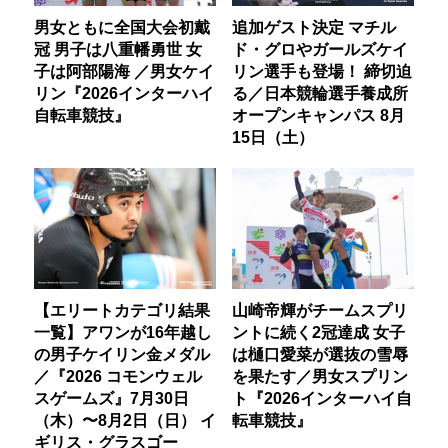
男女ともに全国大会初戴
追加ゲスト決定 マチル
冠 男子は八重幡勇世 女
ド・グロやガールズケイ
子は阿部陽海 ／男女ケイ
リン選手も登場！ 締切迫
リン『2026インターハイ
る／日本競輪選手養成所
自転車競技』
オープンキャンパス 8月
15日（土）
【エリートカテゴリ結果
山崎帝輝がチームスプリ
一覧】アワンが16年越し
ントに続く2冠達成 女子
の男子ケイリン金メダル
は樋口愛菜が選抜の雪辱
／『2026 コモンウェル
を果たす／男女スプリン
スゲームズ』7月30日
ト『2026インターハイ自
（木）〜8月2日（日） イ
転車競技』
ギリス・グラスゴー