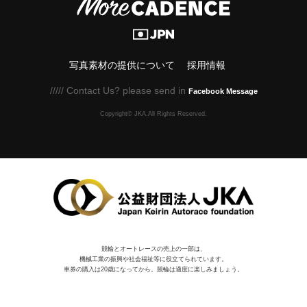
写真素材の提供について
採用情報
///// Contact Us? please send in
Facebook Message
Copyright© JKA.All Rights Reserved.
競輪とオートレースの売上の一部は、
機械⼯業の振興や社会福祉等に役⽴てられています。
車券の購入は20歳になってから。競輪は適度に楽しみましょう。