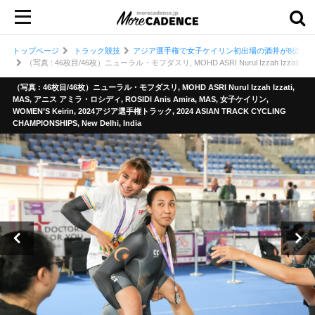
トップページ
トラック競技
アジア選手権で女子ケイリン初出場の酒井が8位、水谷
（写真 : 46枚目/46枚）ニューラル・モフダスリ, MOHD ASRI Nurul Izzah Izzati, MAS,
（写真 : 46枚目/46枚）ニューラル・モフダスリ, MOHD ASRI Nurul Izzah Izzati,
MAS, アニス アミラ・ロシディ, ROSIDI Anis Amira, MAS, 女子ケイリン,
WOMEN’S Keirin, 2024アジア選手権トラック, 2024 ASIAN TRACK CYCLING
CHAMPIONSHIPS, New Delhi, India