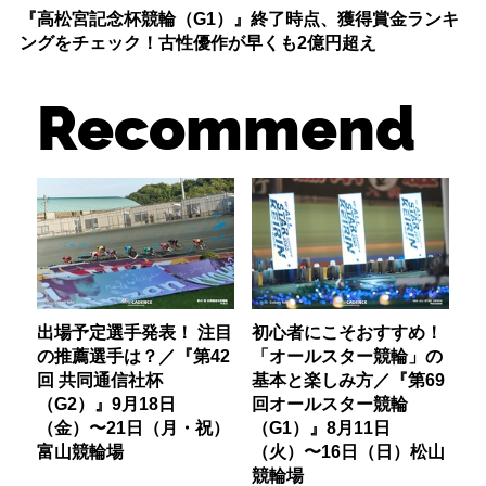
『高松宮記念杯競輪（G1）』終了時点、獲得賞金ランキ
ングをチェック！古性優作が早くも2億円超え
Recommend
出場予定選手発表！ 注目
初心者にこそおすすめ！
の推薦選手は？／『第42
「オールスター競輪」の
回 共同通信社杯
基本と楽しみ方／『第69
（G2）』9月18日
回オールスター競輪
（金）〜21日（月・祝）
（G1）』8月11日
富山競輪場
（火）〜16日（日）松山
競輪場