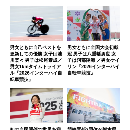
男女ともに自己ベストを
男女ともに全国大会初戴
更新しての優勝 女子は池
冠 男子は八重幡勇世 女
川楽々 男子は松尾泰成／
子は阿部陽海 ／男女ケイ
男女1kmタイムトライア
リン『2026インターハイ
ル『2026インターハイ自
自転車競技』
転車競技』
初の自国開催で世界を迎
競輪関係3団体が熊本県