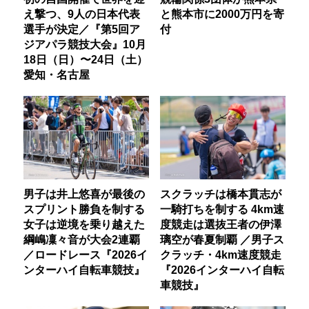
え撃つ、9人の日本代表
と熊本市に2000万円を寄
選手が決定／『第5回ア
付
ジアパラ競技大会』10月
18日（日）〜24日（土）
愛知・名古屋
男子は井上悠喜が最後の
スクラッチは橋本貫志が
スプリント勝負を制する
一騎打ちを制する 4km速
女子は逆境を乗り越えた
度競走は選抜王者の伊澤
綱嶋凜々音が大会2連覇
璃空が春夏制覇 ／男子ス
／ロードレース『2026イ
クラッチ・4km速度競走
ンターハイ自転車競技』
『2026インターハイ自転
車競技』