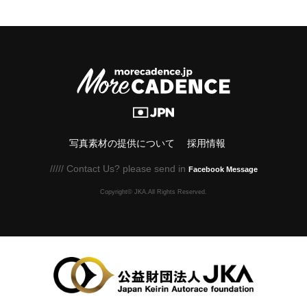
写真素材の提供について
採用情報
///// Contact Us? please send in
Facebook Message
Copyright© JKA.All Rights Reserved.