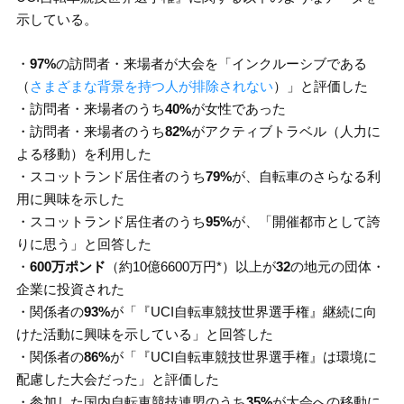
示している。
・
97%
の訪問者・来場者が大会を「インクルーシブである
（
さまざまな背景を持つ人が排除されない
）」と評価した
・訪問者・来場者のうち
40%
が女性であった
・訪問者・来場者のうち
82%
がアクティブトラベル（人力に
よる移動）を利用した
・スコットランド居住者のうち
79%
が、自転車のさらなる利
用に興味を示した
・スコットランド居住者のうち
95%
が、「開催都市として誇
りに思う」と回答した
・
600万ポンド
（約10億6600万円*）以上が
32
の地元の団体・
企業に投資された
・関係者の
93%
が「『UCI自転車競技世界選手権』継続に向
けた活動に興味を示している」と回答した
・関係者の
86%
が「『UCI自転車競技世界選手権』は環境に
配慮した大会だった」と評価した
・参加した国内自転車競技連盟のうち
35%
が大会への移動に