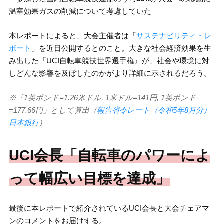
温室効果ガスの削減について考慮していた
本レポートによると、大会主催者は「
サステナビリティ・レ
ポート
」を近日公開するとのこと。大きな社会経済効果を生
み出した『UCI自転車競技世界選手権』が、社会や環境に対
しどんな影響を及ぼしたのかがより詳細に示されるだろう。
※「1英ポンド=1.26米ドル, 1米ドル=141円, 1英ポンド
=177.66円」として算出（
報告省令レート（令和5年8月分）
日本銀行
）
UCI会長「自転車のパワーによ
って幅広い目標を達成」
最後に本レポートで紹介されているUCI会長と大会チェアマ
ンのコメントをお届けする。