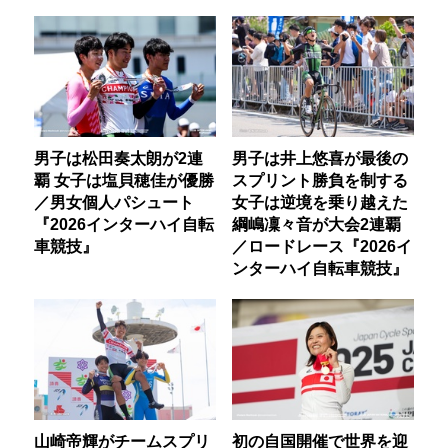
男子は松田奏太朗が2連
男子は井上悠喜が最後の
覇 女子は塩貝穂佳が優勝
スプリント勝負を制する
／男女個人パシュート
女子は逆境を乗り越えた
『2026インターハイ自転
綱嶋凜々音が大会2連覇
車競技』
／ロードレース『2026イ
ンターハイ自転車競技』
山崎帝輝がチームスプリ
初の自国開催で世界を迎