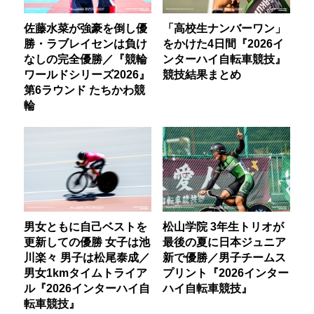
佐藤水菜が強豪を倒し優
「高校生ナンバーワン」
勝・ラブレイセンは負け
をかけた4日間『2026イ
なしの完全優勝／『競輪
ンターハイ自転車競技』
ワールドシリーズ2026』
競技結果まとめ
第6ラウンド たちかわ競
輪
男女ともに自己ベストを
松山学院 3年生トリオが
更新しての優勝 女子は池
最後の夏に日本ジュニア
川楽々 男子は松尾泰成／
新で優勝／男子チームス
男女1kmタイムトライア
プリント『2026インター
ル『2026インターハイ自
ハイ自転車競技』
転車競技』