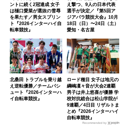
ントに続く2冠達成 女子
え撃つ、9人の日本代表
は樋口愛菜が選抜の雪辱
選手が決定／『第5回ア
を果たす／男女スプリン
ジアパラ競技大会』10月
ト『2026インターハイ自
18日（日）〜24日（土）
転車競技』
愛知・名古屋
北桑田 トラブルを乗り越
ロード種目 女子は地元の
え逆転優勝／チームパシ
綱嶋凜々音が大会2連覇
ュート『2026インターハ
男子は井上悠喜が優勝 学
イ自転車競技』
校対抗総合は松山学院が
9連覇／4日目 リザルトま
とめ『2026インターハイ
自転車競技』
Recommended by