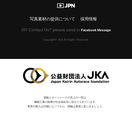
写真素材の提供について
採用情報
///// Contact Us? please send in
Facebook Message
Copyright© JKA.All Rights Reserved.
競輪とオートレースの売上の一部は、
機械⼯業の振興や社会福祉等に役⽴てられています。
車券の購入は20歳になってから。競輪は適度に楽しみましょう。