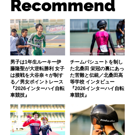
Recommend
男子は1年生ルーキー伊
チームパシュートを制し
藤隆聖が大逆転勝利 女子
た北桑田 栄冠の裏にあっ
は接戦を大谷奈々が制す
た苦難と伝統／北桑田高
る／男女ポイントレース
等学校 インタビュー
『2026インターハイ自転
『2026インターハイ自転
車競技』
車競技』