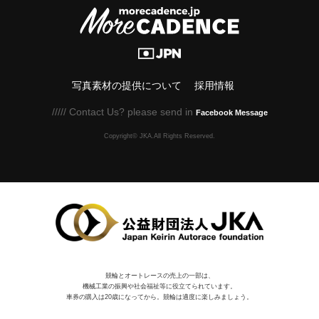
写真素材の提供について
採用情報
///// Contact Us? please send in
Facebook Message
Copyright© JKA.All Rights Reserved.
競輪とオートレースの売上の一部は、
機械⼯業の振興や社会福祉等に役⽴てられています。
車券の購入は20歳になってから。競輪は適度に楽しみましょう。