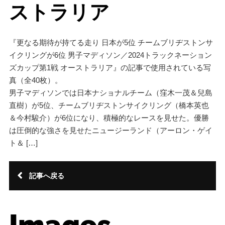
ストラリア
『更なる期待が持てる走り 日本が5位 チームブリヂストンサ
イクリングが6位 男子マディソン／2024トラックネーション
ズカップ第1戦 オーストラリア』の記事で使用されている写
真（全40枚）。
男子マディソンでは日本ナショナルチーム（窪木一茂＆兒島
直樹）が5位、チームブリヂストンサイクリング（橋本英也
＆今村駿介）が6位になり、積極的なレースを見せた。優勝
は圧倒的な強さを見せたニュージーランド（アーロン・ゲイ
ト＆ […]
記事へ戻る
Images