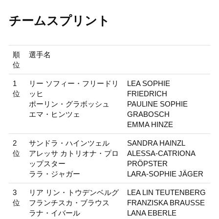
チームスプリント
順
選手名
位
1
リー ソフィー・フリードリ
LEA SOPHIE
位
ッヒ
FRIEDRICH
ポーリン・グラボッシュ
PAULINE SOPHIE
エマ・ヒンツェ
GRABOSCH
EMMA HINZE
2
サンドラ・ハインツェル
SANDRA HAINZL
位
アレッサ カトリオナ・プロ
ALESSA-CATRIONA
ップスター
PRÖPSTER
ララ・ジャガー
LARA-SOPHIE JÄGER
3
リア リン・トウデンベルグ
LEA LIN TEUTENBERG
位
フランチスカ・ブラウス
FRANZISKA BRAUSSE
ラナ・イバール
LANA EBERLE