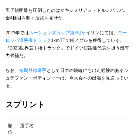
男子短距離を圧倒したのはマキシミリアン・ドルンバッハ。
全4種目を制す活躍を見せた。
2023年では
ネーションズカップ第3戦
ケイリンにて銀、
ヨー
ロッパ選手権トラック
1kmTTで銅メダルを獲得している。
『2023世界選手権トラック』でドイツ短距離代表を担う最有
力候補だ。
なお、
短期登録選手
として日本の競輪にも出走経験のあるシ
ュテファン・ボティシャーは、今大会への出場を見送ってい
る。
スプリント
順
選手名
位