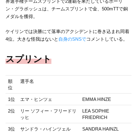
界選手権チームスプリントで2連覇を果たしているポーリ
ン・グラボッシュは、チームスプリントで金、500mTTで銅
メダルを獲得。
ケイリンでは決勝にて落車のアクシデントに巻き込まれ同着
4位。大きな怪我はないと
自身のSNSで
コメントしている。
スプリント
順
選手名
位
1位
エマ・ヒンツェ
EMMA HINZE
2位
リー ソフィー・フリードリ
LEA SOPHIE
ッヒ
FRIEDRICH
3位
サンドラ・ハインツェル
SANDRA HAINZL