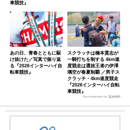
車競技』
あの日、青春とともに駆
スクラッチは橋本貫志が
け抜けた／写真で振り返
一騎打ちを制する 4km速
る『2026インターハイ自
度競走は選抜王者の伊澤
転車競技』
璃空が春夏制覇 ／男子ス
クラッチ・4km速度競走
『2026インターハイ自転
車競技』
Recommended by