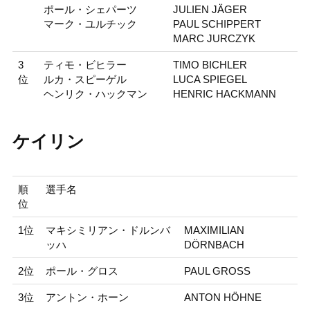
ポール・シェパーツ
JULIEN JÄGER
マーク・ユルチック
PAUL SCHIPPERT
MARC JURCZYK
3
ティモ・ビヒラー
TIMO BICHLER
位
ルカ・スピーゲル
LUCA SPIEGEL
ヘンリク・ハックマン
HENRIC HACKMANN
ケイリン
順
選手名
位
1位
マキシミリアン・ドルンバ
MAXIMILIAN
ッハ
DÖRNBACH
2位
ポール・グロス
PAUL GROSS
3位
アントン・ホーン
ANTON HÖHNE