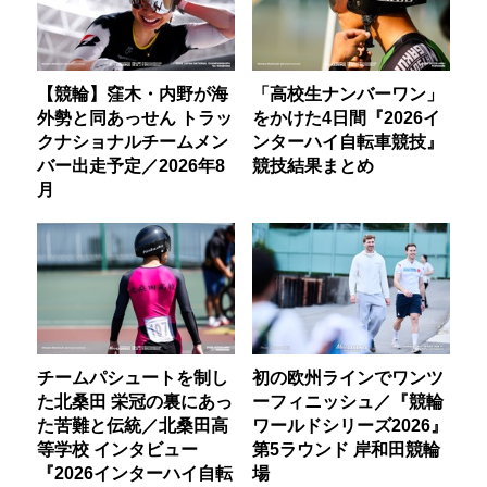
【競輪】窪木・内野が海
「高校生ナンバーワン」
外勢と同あっせん トラッ
をかけた4日間『2026イ
クナショナルチームメン
ンターハイ自転車競技』
バー出走予定／2026年8
競技結果まとめ
月
チームパシュートを制し
初の欧州ラインでワンツ
た北桑田 栄冠の裏にあっ
ーフィニッシュ／『競輪
た苦難と伝統／北桑田高
ワールドシリーズ2026』
等学校 インタビュー
第5ラウンド 岸和田競輪
『2026インターハイ自転
場