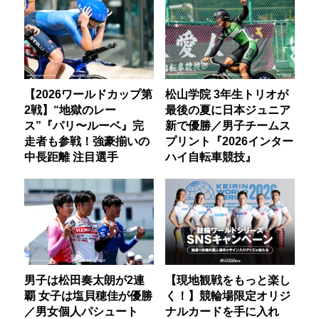
【2026ワールドカップ第
松山学院 3年生トリオが
2戦】“地獄のレー
最後の夏に日本ジュニア
ス”『パリ〜ルーベ』完
新で優勝／男子チームス
走者も参戦！強豪揃いの
プリント『2026インター
中長距離 注目選手
ハイ自転車競技』
男子は松田奏太朗が2連
【現地観戦をもっと楽し
覇 女子は塩貝穂佳が優勝
く！】競輪場限定オリジ
／男女個人パシュート
ナルカードを手に入れ