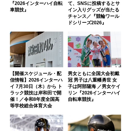
『2026インターハイ自転
て、SNSに投稿するとサ
車競技』
イン入りグッズが当たる
チャンス／『競輪ワール
ドシリーズ2026』
【開催スケジュール・配
男女ともに全国大会初戴
信情報】2026インターハ
冠 男子は八重幡勇世 女
イ 7月30日（木）から ト
子は阿部陽海 ／男女ケイ
ラック競技は岸和田で開
リン『2026インターハイ
催！／令和8年度全国高
自転車競技』
等学校総合体育大会