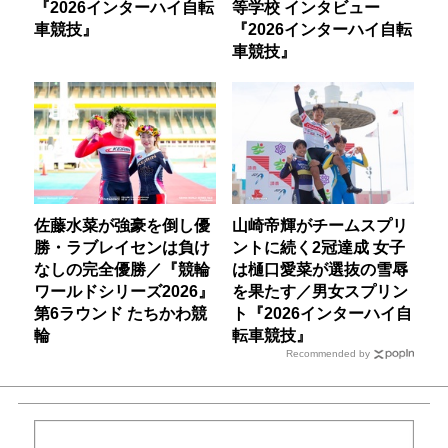
『2026インターハイ自転
等学校 インタビュー
車競技』
『2026インターハイ自転
車競技』
佐藤水菜が強豪を倒し優
山崎帝輝がチームスプリ
勝・ラブレイセンは負け
ントに続く2冠達成 女子
なしの完全優勝／『競輪
は樋口愛菜が選抜の雪辱
ワールドシリーズ2026』
を果たす／男女スプリン
第6ラウンド たちかわ競
ト『2026インターハイ自
輪
転車競技』
Recommended by