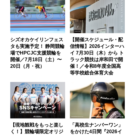
シズオカケイリンフェス
【開催スケジュール・配
タも実施予定！ 静岡競輪
信情報】2026インターハ
場でHPCJC支援競輪を
イ 7月30日（木）から ト
開催／7月18日（土）〜
ラック競技は岸和田で開
20日（月・祝）
催！／令和8年度全国高
等学校総合体育大会
【現地観戦をもっと楽し
「高校生ナンバーワン」
く！】競輪場限定オリジ
をかけた4日間『2026イ