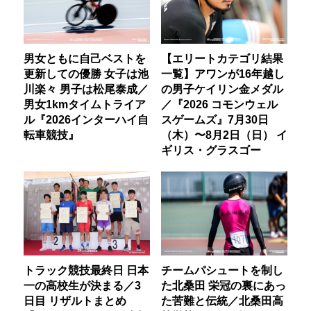
男女ともに自己ベストを
【エリートカテゴリ結果
更新しての優勝 女子は池
一覧】アワンが16年越し
川楽々 男子は松尾泰成／
の男子ケイリン金メダル
男女1kmタイムトライア
／『2026 コモンウェル
ル『2026インターハイ自
スゲームズ』7月30日
転車競技』
（木）〜8月2日（日） イ
ギリス・グラスゴー
トラック競技最終日 日本
チームパシュートを制し
一の高校生が決まる／3
た北桑田 栄冠の裏にあっ
日目 リザルトまとめ
た苦難と伝統／北桑田高