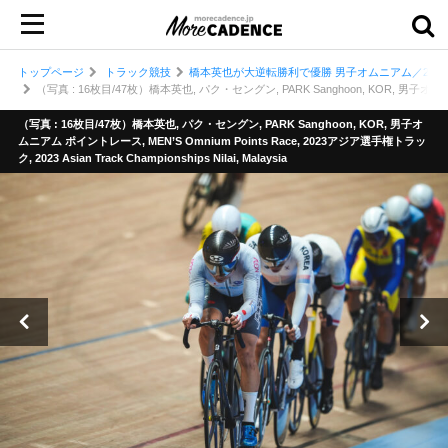
トップページ
トラック競技
橋本英也が大逆転勝利で優勝 男子オムニアム／202
（写真 : 16枚目/47枚）橋本英也, パク・セングン, PARK Sanghoon, KOR, 男子オムニアム ポイン
（写真 : 16枚目/47枚）橋本英也, パク・セングン, PARK Sanghoon, KOR, 男子オ
ムニアム ポイントレース, MEN’S Omnium Points Race, 2023アジア選手権トラッ
ク, 2023 Asian Track Championships Nilai, Malaysia