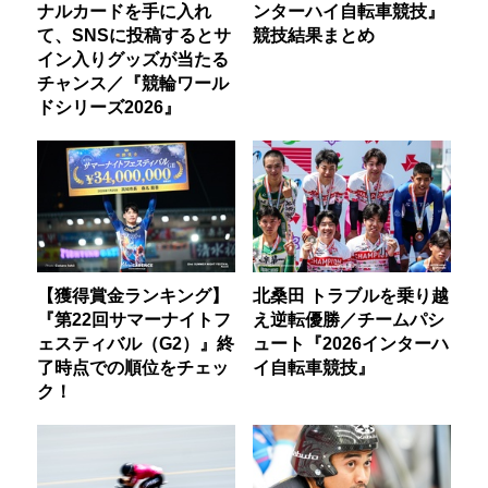
ナルカードを手に入れ
ンターハイ自転車競技』
て、SNSに投稿するとサ
競技結果まとめ
イン入りグッズが当たる
チャンス／『競輪ワール
ドシリーズ2026』
【獲得賞金ランキング】
北桑田 トラブルを乗り越
『第22回サマーナイトフ
え逆転優勝／チームパシ
ェスティバル（G2）』終
ュート『2026インターハ
了時点での順位をチェッ
イ自転車競技』
ク！