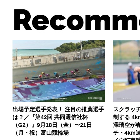
Recomm
出場予定選手発表！ 注目の推薦選手
スクラッ
は？／『第42回 共同通信社杯
制する 4
（G2）』9月18日（金）〜21日
澤璃空が
（月・祝）富山競輪場
チ・4km