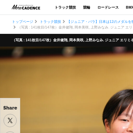
トラック競技
競輪
ロードレース
BM
トップページ
トラック競技
【ジュニア・パラ】日本は12のメダルを
（写真 : 141枚目/147枚）金井健翔, 岡本美咲, 上野みなみ. ジュニア エリミネーション, J
（写真 : 141枚目/147枚）金井健翔, 岡本美咲, 上野みなみ. ジュニア エリミネーション, Jun
Share