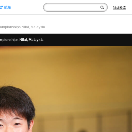
競輪
詳細検索
ships Nilai, Malaysia
hips Nilai, Malaysia