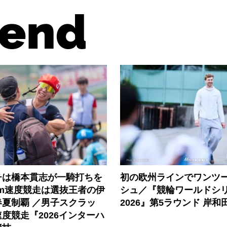
end
チは橋本貫志が一騎打ちを
初の欧州ラインでワンツ
km速度競走は選抜王者の伊
シュ／『競輪ワールドシ
春夏制覇 ／男子スクラッ
2026』第5ラウンド 岸和
速度競走『2026インターハ