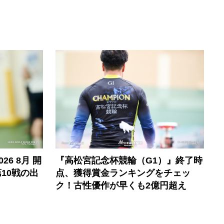
6 8月 開
『高松宮記念杯競輪（G1）』終了時
10戦の出
点、獲得賞金ランキングをチェッ
ク！古性優作が早くも2億円超え