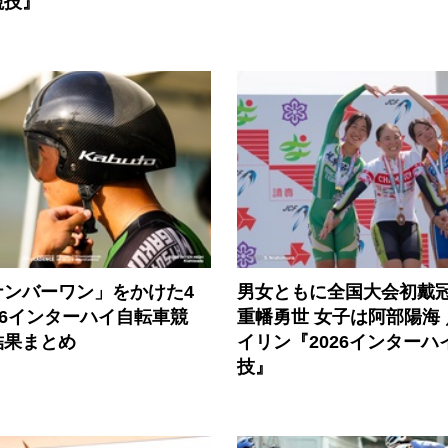
競技』
ナンバーワン」をかけた4
男女ともに全国大会初戴冠
26インターハイ自転車競
重幡勇世 女子は阿部陽海
結果まとめ
イリン『2026インターハ
技』