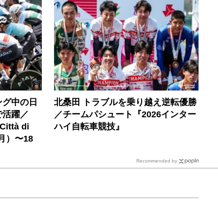
ング中の日
北桑田 トラブルを乗り越え逆転優勝
で活躍／
／チームパシュート『2026インター
Città di
ハイ自転車競技』
（月）〜18
Recommended by