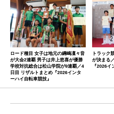
ロード種目 女子は地元の綱嶋凜々音
トラック
が大会2連覇 男子は井上悠喜が優勝
が決まる／
学校対抗総合は松山学院が9連覇／4
『2026
日目 リザルトまとめ『2026インタ
ーハイ自転車競技』