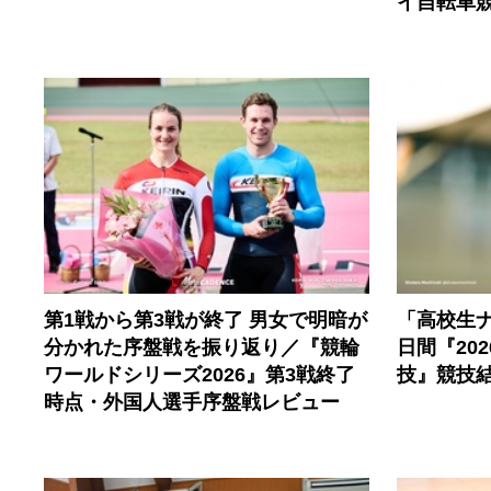
イ自転車
第1戦から第3戦が終了 男女で明暗が
「高校生
分かれた序盤戦を振り返り／『競輪
日間『20
ワールドシリーズ2026』第3戦終了
技』競技
時点・外国人選手序盤戦レビュー