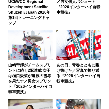
UCI/WCC Regional
／男女個人パシュート
Development Satellite,
『2026インターハイ自転
Shuzenji/Japan 2026年
車競技』
第1回トレーニングキャ
ンプ
山崎帝輝がチームスプリ
あの日、青春とともに駆
ントに続く2冠達成 女子
け抜けた／写真で振り返
は樋口愛菜が選抜の雪辱
る『2026インターハイ自
を果たす／男女スプリン
転車競技』
ト『2026インターハイ自
転車競技』