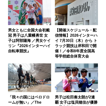
男女ともに全国大会初戴
【開催スケジュール・配
冠 男子は八重幡勇世 女
信情報】2026インターハ
子は阿部陽海 ／男女ケイ
イ 7月30日（木）から ト
リン『2026インターハイ
ラック競技は岸和田で開
自転車競技』
催！／令和8年度全国高
等学校総合体育大会
「我々の国にはベロドロ
男子は松田奏太朗が2連
ームが無い」／The
覇 女子は塩貝穂佳が優勝