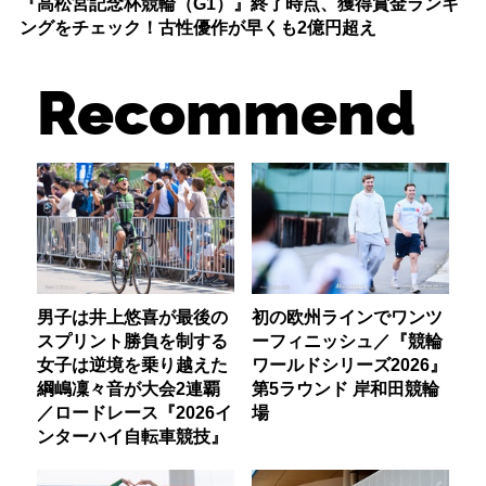
『高松宮記念杯競輪（G1）』終了時点、獲得賞金ランキ
ングをチェック！古性優作が早くも2億円超え
Recommend
男子は井上悠喜が最後の
初の欧州ラインでワンツ
スプリント勝負を制する
ーフィニッシュ／『競輪
女子は逆境を乗り越えた
ワールドシリーズ2026』
綱嶋凜々音が大会2連覇
第5ラウンド 岸和田競輪
／ロードレース『2026イ
場
ンターハイ自転車競技』