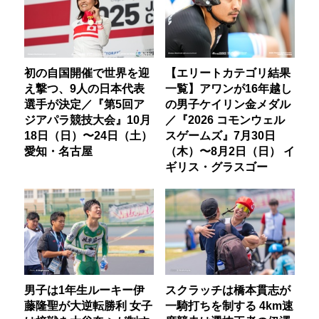
初の自国開催で世界を迎
【エリートカテゴリ結果
え撃つ、9人の日本代表
一覧】アワンが16年越し
選手が決定／『第5回ア
の男子ケイリン金メダル
ジアパラ競技大会』10月
／『2026 コモンウェル
18日（日）〜24日（土）
スゲームズ』7月30日
愛知・名古屋
（木）〜8月2日（日） イ
ギリス・グラスゴー
男子は1年生ルーキー伊
スクラッチは橋本貫志が
藤隆聖が大逆転勝利 女子
一騎打ちを制する 4km速