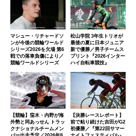
マシュー・リチャードソ
松山学院 3年生トリオが
ンが今後の競輪ワールド
最後の夏に日本ジュニア
シリーズ2026を欠場 第6
新で優勝／男子チームス
戦での落車負傷により／
プリント『2026インター
競輪ワールドシリーズ
ハイ自転車競技』
【競輪】窪木・内野が海
【決勝レースレポート】
外勢と同あっせん トラッ
前で粘り続けた吉田がG2
クナショナルチームメン
初優勝／『第22回サマー
バー出走予定／2026年8
ナイトフェスティバル』