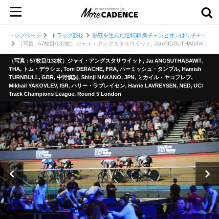
トップページ
トラック競技
熱狂を生んだ逆転劇 新チャンピオンはリチャードソ
（写真 : 57枚目/132枚）ジャイ・アングスタサウイット, Jai ANGSUTHASAWIT, THA, トム・デ
（写真 : 57枚目/132枚）ジャイ・アングスタサウイット, Jai ANGSUTHASAWIT,
THA, トム・デラシェ, Tom DERACHE, FRA, ハーミッシュ・タンブル, Hamish
TURNBULL, GBR, 中野慎詞, Shinji NAKANO, JPN, ミカイル・ヤコフレフ,
Mikhail YAKOVLEV, ISR, ハリー・ラブレイセン, Harrie LAVREYSEN, NED, UCI
Track Champions League, Round 5 London