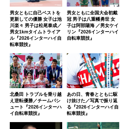
男女ともに自己ベストを
男女ともに全国大会初戴
更新しての優勝 女子は池
冠 男子は八重幡勇世 女
川楽々 男子は松尾泰成／
子は阿部陽海 ／男女ケイ
男女1kmタイムトライア
リン『2026インターハイ
ル『2026インターハイ自
自転車競技』
転車競技』
北桑田 トラブルを乗り越
あの日、青春とともに駆
え逆転優勝／チームパシ
け抜けた／写真で振り返
ュート『2026インターハ
る『2026インターハイ自
イ自転車競技』
転車競技』