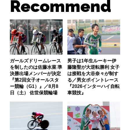
Recommend
ガールズドリームレース
男子は1年生ルーキー伊
を制したのは佐藤水菜 準
藤隆聖が大逆転勝利 女子
決勝出場メンバーが決定
は接戦を大谷奈々が制す
『第2回女子オールスタ
る／男女ポイントレース
ー競輪（G1）』／8月8
『2026インターハイ自転
日（土） 佐世保競輪場
車競技』