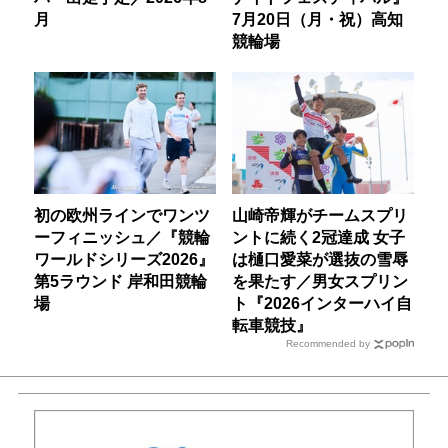
月
7月20日（月・祝）高知
競輪場
初の欧州ラインでワンツ
山崎帝輝がチームスプリ
ーフィニッシュ／『競輪
ントに続く2冠達成 女子
ワールドシリーズ2026』
は樋口愛菜が選抜の雪辱
第5ラウンド 岸和田競輪
を果たす／男女スプリン
場
ト『2026インターハイ自
転車競技』
Recommended by