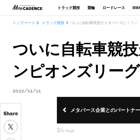
トラック競技
競輪
ロードレース
BM
トップページ
トラック競技
ついに自転車競技がメタバースに！？／『2
ついに自転車競技が
ンピオンズリーグ』
2022/11/11
メタバース企業とのパートナ
Share
2/
2 Page