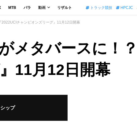
X
MTB
パラ
動画
リザルト
トラック競技
HPCJC
022UCIチャンピオンズリーグ』11月12日開幕
メタバースに！？／『
11月12日開幕
ーシップ