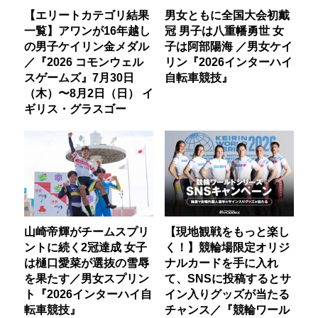
【エリートカテゴリ結果
男女ともに全国大会初戴
一覧】アワンが16年越し
冠 男子は八重幡勇世 女
の男子ケイリン金メダル
子は阿部陽海 ／男女ケイ
／『2026 コモンウェル
リン『2026インターハイ
スゲームズ』7月30日
自転車競技』
（木）〜8月2日（日） イ
ギリス・グラスゴー
山崎帝輝がチームスプリ
【現地観戦をもっと楽し
ントに続く2冠達成 女子
く！】競輪場限定オリジ
は樋口愛菜が選抜の雪辱
ナルカードを手に入れ
を果たす／男女スプリン
て、SNSに投稿するとサ
ト『2026インターハイ自
イン入りグッズが当たる
転車競技』
チャンス／『競輪ワール