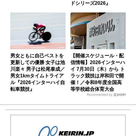
ドシリーズ2026』
男女ともに自己ベストを
【開催スケジュール・配
更新しての優勝 女子は池
信情報】2026インターハ
川楽々 男子は松尾泰成／
イ 7月30日（木）から ト
男女1kmタイムトライア
ラック競技は岸和田で開
ル『2026インターハイ自
催！／令和8年度全国高
転車競技』
等学校総合体育大会
Recommended by