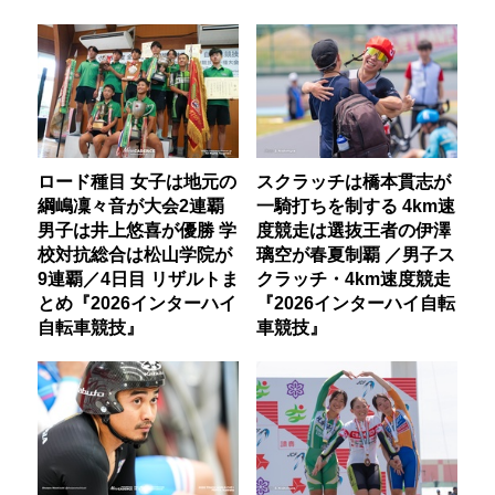
ロード種目 女子は地元の
スクラッチは橋本貫志が
綱嶋凜々音が大会2連覇
一騎打ちを制する 4km速
男子は井上悠喜が優勝 学
度競走は選抜王者の伊澤
校対抗総合は松山学院が
璃空が春夏制覇 ／男子ス
9連覇／4日目 リザルトま
クラッチ・4km速度競走
とめ『2026インターハイ
『2026インターハイ自転
自転車競技』
車競技』