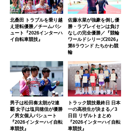
北桑田 トラブルを乗り越
佐藤水菜が強豪を倒し優
え逆転優勝／チームパシ
勝・ラブレイセンは負け
ュート『2026インターハ
なしの完全優勝／『競輪
イ自転車競技』
ワールドシリーズ2026』
第6ラウンド たちかわ競
輪
男子は松田奏太朗が2連
トラック競技最終日 日本
覇 女子は塩貝穂佳が優勝
一の高校生が決まる／3
／男女個人パシュート
日目 リザルトまとめ
『2026インターハイ自転
『2026インターハイ自転
車競技』
車競技』