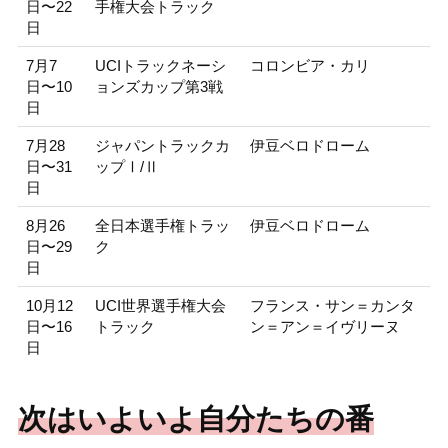
日〜22
手権大会トラック
日
7月7
UCIトラックネーシ
コロンビア・カリ
日〜10
ョンズカップ第3戦
日
7月28
ジャパントラックカ
伊豆ベロドローム
日〜31
ップⅠ/Ⅱ
日
8月26
全日本選手権トラッ
伊豆ベロドローム
日〜29
ク
日
10月12
UCI世界選手権大会
フランス・サン＝カンタ
日〜16
トラック
ン＝アン＝イヴリーヌ
日
次はいよいよ自分たちの番