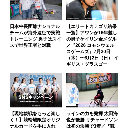
日本中長距離ナショナル
【エリートカテゴリ結果
チームが海外遠征で実戦
一覧】アワンが16年越し
トレーニング 男子はスイ
の男子ケイリン金メダル
スで世界王者と対戦
／『2026 コモンウェル
スゲームズ』7月30日
（木）〜8月2日（日） イ
ギリス・グラスゴー
【現地観戦をもっと楽し
ラインの力を発揮 太田海
く！】競輪場限定オリジ
也が優勝 リチャードソン
ナルカードを手に入れ
は初の決勝で3着／『競