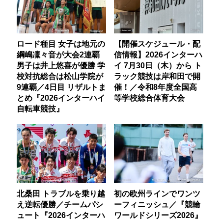
ロード種目 女子は地元の
【開催スケジュール・配
綱嶋凜々音が大会2連覇
信情報】2026インターハ
男子は井上悠喜が優勝 学
イ 7月30日（木）から ト
校対抗総合は松山学院が
ラック競技は岸和田で開
9連覇／4日目 リザルトま
催！／令和8年度全国高
とめ『2026インターハイ
等学校総合体育大会
自転車競技』
北桑田 トラブルを乗り越
初の欧州ラインでワンツ
え逆転優勝／チームパシ
ーフィニッシュ／『競輪
ュート『2026インターハ
ワールドシリーズ2026』