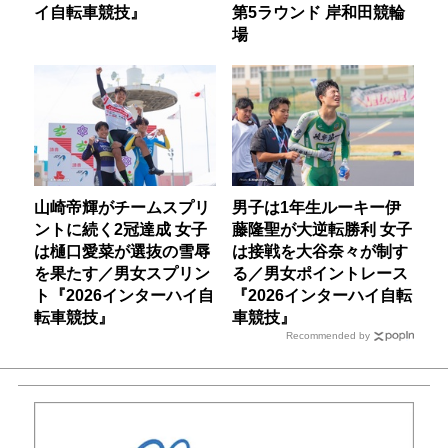
イ自転車競技』
第5ラウンド 岸和田競輪
場
山崎帝輝がチームスプリ
男子は1年生ルーキー伊
ントに続く2冠達成 女子
藤隆聖が大逆転勝利 女子
は樋口愛菜が選抜の雪辱
は接戦を大谷奈々が制す
を果たす／男女スプリン
る／男女ポイントレース
ト『2026インターハイ自
『2026インターハイ自転
転車競技』
車競技』
Recommended by