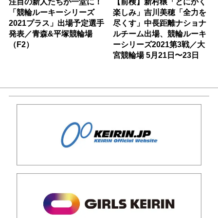
注目の新人たちが一堂に！
【前検】新村穣「とにかく
「競輪ルーキーシリーズ
楽しみ」吉川美穂「全力を
2021プラス」出場予定選手
尽くす」中長距離ナショナ
発表／青森&平塚競輪場
ルチーム出場、競輪ルーキ
（F2）
ーシリーズ2021第3戦／大
宮競輪場 5月21日〜23日