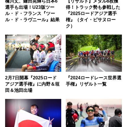
橋川丈、鎌田晃輝ら日本6
【リザルト】メダル8枚獲
選手も出場！U23版ツー
得！トラック勢も参戦した
ル・ド・フランス『ツー
『2025ロードアジア選手
ル・ド・ラヴニール』結果
権』（タイ・ピサヌロー
ク）
2月7日開幕『2025ロード
『2024ロードレース世界選
アジア選手権』に内野＆垣
手権』リザルト一覧
田＆池田出場