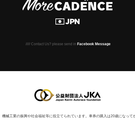
///// Contact Us? please send in
Facebook Message
、
機械⼯業の振興や社会福祉等に役⽴てられています。
車券の購入は20歳になって