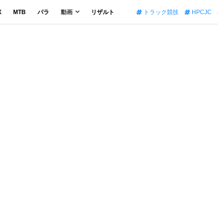
X
MTB
パラ
動画
リザルト
トラック競技
HPCJC