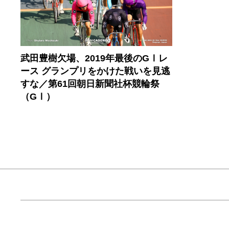
武田豊樹欠場、2019年最後のGⅠレ
ース グランプリをかけた戦いを見逃
すな／第61回朝日新聞社杯競輪祭
（GⅠ）