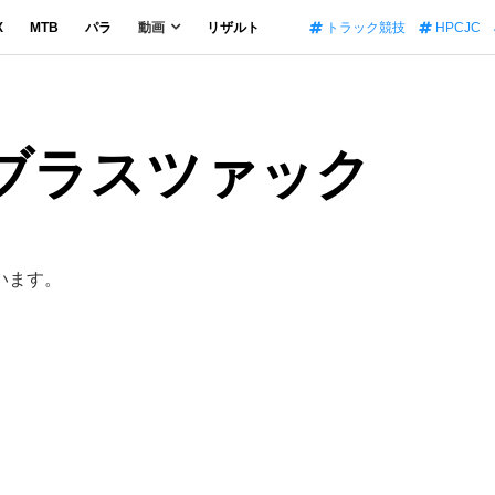
X
MTB
パラ
動画
リザルト
トラック競技
HPCJC
・ブラスツァック
います。