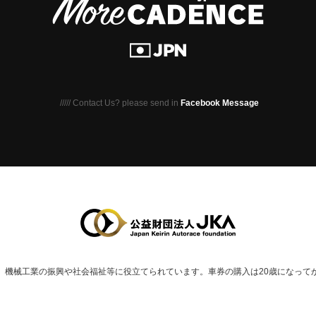
///// Contact Us? please send in
Facebook Message
、
機械⼯業の振興や社会福祉等に役⽴てられています。
車券の購入は20歳になって