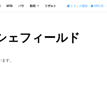
X
MTB
パラ
動画
リザルト
トラック競技
HPCJC
・シェフィールド
います。