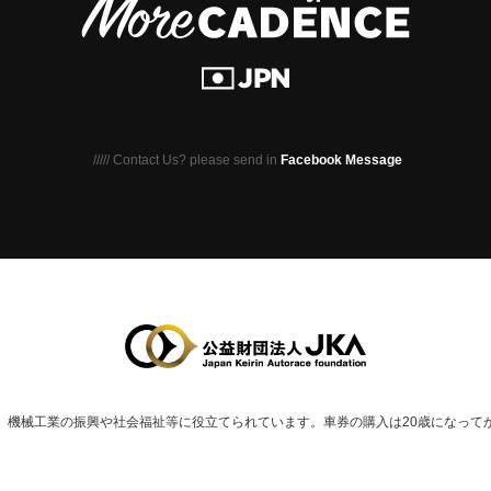
///// Contact Us? please send in
Facebook Message
、
機械⼯業の振興や社会福祉等に役⽴てられています。
車券の購入は20歳になって