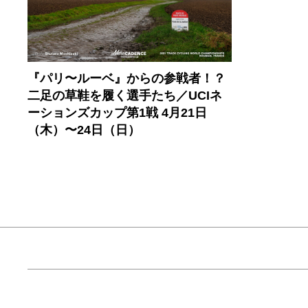
『パリ〜ルーベ』からの参戦者！？
二足の草鞋を履く選手たち／UCIネ
ーションズカップ第1戦 4月21日
（木）〜24日（日）