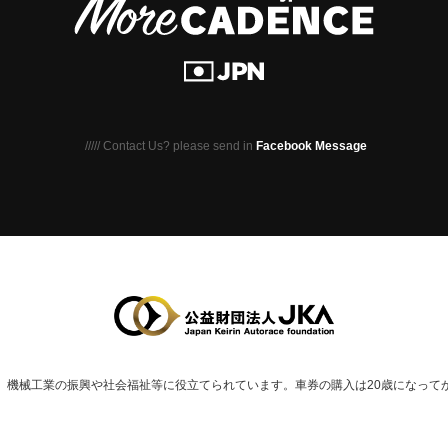
///// Contact Us? please send in
Facebook Message
、
機械⼯業の振興や社会福祉等に役⽴てられています。
車券の購入は20歳になって