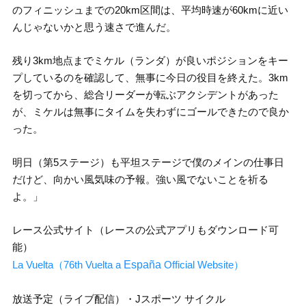
のフィニッシュまでの20km区間は、平均時速が60kmに近い
んじゃないかと思う速さで進んだ。
残り3km地点までミケル（ランダ）が良いポジションをキー
プしているのを確認して、無事に今日の役目を終えた。3km
を切ってから、総合リーダーが転ぶアクシデントがあった
が、ミケルは無事にタイムを失わずにゴールできたので良か
った。
明日（第5ステージ）も平坦ステージで僕のメインの仕事日
だけど、向かい風気味の予報。強い風でないことを祈る
よ。」
レース公式サイト（レースの公式アプリもダウンロード可
能）
La Vuelta（76th Vuelta a
España
Official Website）
放送予定（ライブ配信）・Jスポーツ サイクル