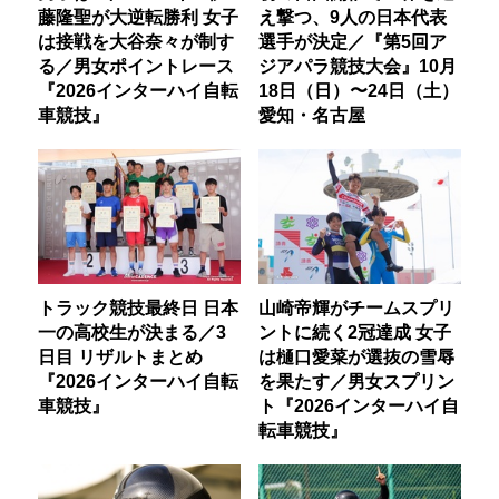
藤隆聖が大逆転勝利 女子
え撃つ、9人の日本代表
は接戦を大谷奈々が制す
選手が決定／『第5回ア
る／男女ポイントレース
ジアパラ競技大会』10月
『2026インターハイ自転
18日（日）〜24日（土）
車競技』
愛知・名古屋
トラック競技最終日 日本
山崎帝輝がチームスプリ
一の高校生が決まる／3
ントに続く2冠達成 女子
日目 リザルトまとめ
は樋口愛菜が選抜の雪辱
『2026インターハイ自転
を果たす／男女スプリン
車競技』
ト『2026インターハイ自
転車競技』