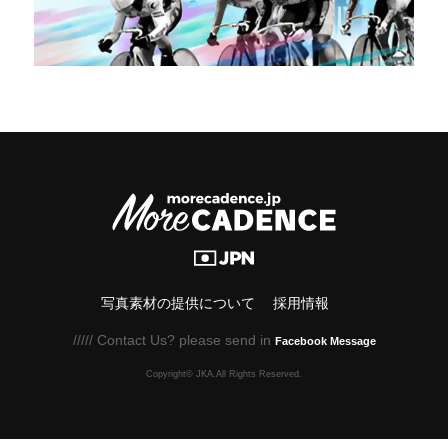
写真素材の提供について
採用情報
///// Contact Us? please send in
Facebook Message
Copyright© JKA.All Rights Reserved.