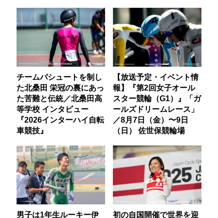
チームパシュートを制し
【放送予定・イベント情
た北桑田 栄冠の裏にあっ
報】『第2回女子オール
た苦難と伝統／北桑田高
スター競輪（G1）』「ガ
等学校 インタビュー
ールズドリームレース」
『2026インターハイ自転
／8月7日（金）〜9日
車競技』
（日） 佐世保競輪場
男子は1年生ルーキー伊
初の自国開催で世界を迎