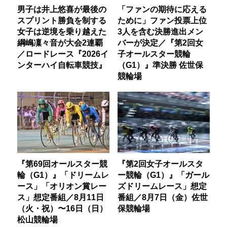
男子は井上悠喜が最後の
「ファンの期待に応える
スプリント勝負を制する
ために」ファン投票上位
女子は逆境を乗り越えた
3人を含む決勝進出メン
綱嶋凜々音が大会2連覇
バーが決定／『第2回女
／ロードレース『2026イ
子オールスター競輪
ンターハイ自転車競技』
（G1）』準決勝 佐世保
競輪場
『第69回オールスター競
『第2回女子オールスタ
輪（G1）』「ドリームレ
ー競輪（G1）』「ガール
ース」「オリオン賞レー
ズドリームレース」想定
ス」想定番組／8月11日
番組／8月7日（金）佐世
（火・祝）〜16日（日）
保競輪場
松山競輪場