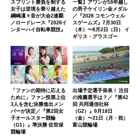
スプリント勝負を制する
一覧】アワンが16年越し
女子は逆境を乗り越えた
の男子ケイリン金メダル
綱嶋凜々音が大会2連覇
／『2026 コモンウェル
／ロードレース『2026イ
スゲームズ』7月30日
ンターハイ自転車競技』
（木）〜8月2日（日） イ
ギリス・グラスゴー
「ファンの期待に応える
出場予定選手発表！ 注目
ために」ファン投票上位
の推薦選手は？／『第42
3人を含む決勝進出メン
回 共同通信社杯
バーが決定／『第2回女
（G2）』9月18日
子オールスター競輪
（金）〜21日（月・祝）
（G1）』準決勝 佐世保
富山競輪場
競輪場