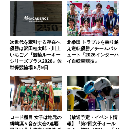
次世代を牽引する存在へ
北桑田 トラブルを乗り越
優勝は沢田桂太郎・川上
え逆転優勝／チームパシ
いちご／『競輪ルーキー
ュート『2026インターハ
シリーズプラス2026』佐
イ自転車競技』
世保競輪場 8月9日
ロード種目 女子は地元の
【放送予定・イベント情
綱嶋凜々音が大会2連覇
報】『第2回女子オール