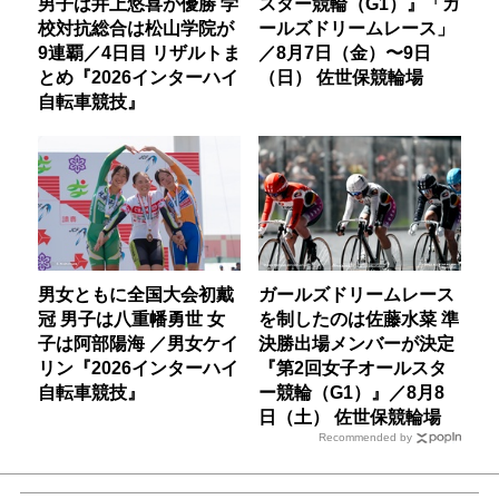
男子は井上悠喜が優勝 学
スター競輪（G1）』「ガ
校対抗総合は松山学院が
ールズドリームレース」
9連覇／4日目 リザルトま
／8月7日（金）〜9日
とめ『2026インターハイ
（日） 佐世保競輪場
自転車競技』
男女ともに全国大会初戴
ガールズドリームレース
冠 男子は八重幡勇世 女
を制したのは佐藤水菜 準
子は阿部陽海 ／男女ケイ
決勝出場メンバーが決定
リン『2026インターハイ
『第2回女子オールスタ
自転車競技』
ー競輪（G1）』／8月8
日（土） 佐世保競輪場
Recommended by