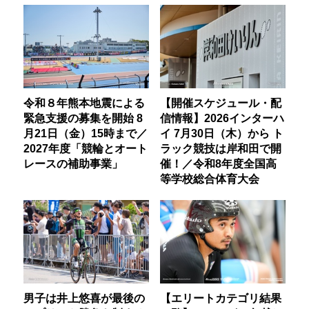
令和８年熊本地震による
【開催スケジュール・配
緊急支援の募集を開始 8
信情報】2026インターハ
月21日（金）15時まで／
イ 7月30日（木）から ト
2027年度「競輪とオート
ラック競技は岸和田で開
レースの補助事業」
催！／令和8年度全国高
等学校総合体育大会
男子は井上悠喜が最後の
【エリートカテゴリ結果