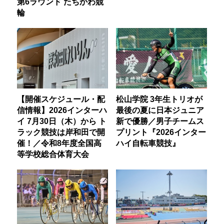
第6ラウンド たちかわ競
輪
【開催スケジュール・配
松山学院 3年生トリオが
信情報】2026インターハ
最後の夏に日本ジュニア
イ 7月30日（木）から ト
新で優勝／男子チームス
ラック競技は岸和田で開
プリント『2026インター
催！／令和8年度全国高
ハイ自転車競技』
等学校総合体育大会