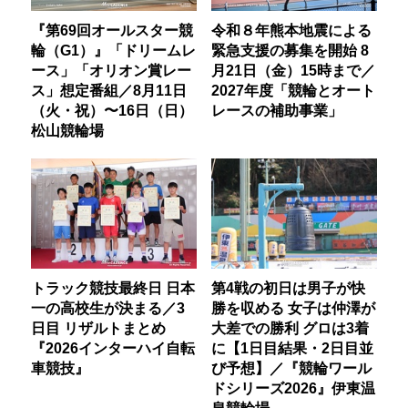
『第69回オールスター競
令和８年熊本地震による
輪（G1）』「ドリームレ
緊急支援の募集を開始 8
ース」「オリオン賞レー
月21日（金）15時まで／
ス」想定番組／8月11日
2027年度「競輪とオート
（火・祝）〜16日（日）
レースの補助事業」
松山競輪場
トラック競技最終日 日本
第4戦の初日は男子が快
一の高校生が決まる／3
勝を収める 女子は仲澤が
日目 リザルトまとめ
大差での勝利 グロは3着
『2026インターハイ自転
に【1日目結果・2日目並
車競技』
び予想】／『競輪ワール
ドシリーズ2026』伊東温
泉競輪場