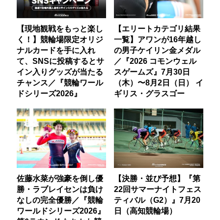
【現地観戦をもっと楽し
【エリートカテゴリ結果
く！】競輪場限定オリジ
一覧】アワンが16年越し
ナルカードを手に入れ
の男子ケイリン金メダル
て、SNSに投稿するとサ
／『2026 コモンウェル
イン入りグッズが当たる
スゲームズ』7月30日
チャンス／『競輪ワール
（木）〜8月2日（日） イ
ドシリーズ2026』
ギリス・グラスゴー
佐藤水菜が強豪を倒し優
【決勝・並び予想】『第
勝・ラブレイセンは負け
22回サマーナイトフェス
なしの完全優勝／『競輪
ティバル（G2）』7月20
ワールドシリーズ2026』
日（高知競輪場）