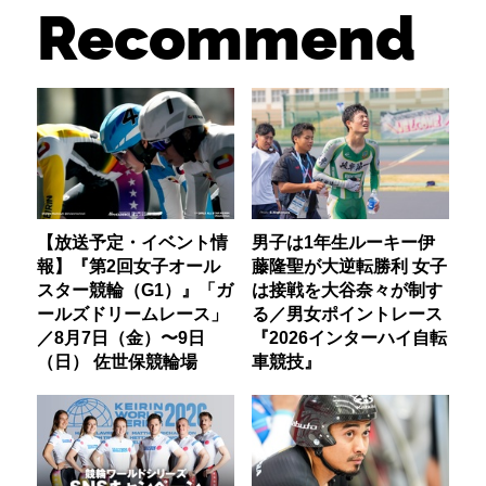
Recommend
【放送予定・イベント情
男子は1年生ルーキー伊
報】『第2回女子オール
藤隆聖が大逆転勝利 女子
スター競輪（G1）』「ガ
は接戦を大谷奈々が制す
ールズドリームレース」
る／男女ポイントレース
／8月7日（金）〜9日
『2026インターハイ自転
（日） 佐世保競輪場
車競技』