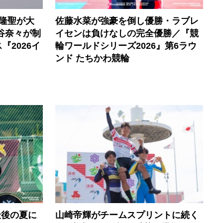
隆聖が大
佐藤水菜が強豪を倒し優勝・ラブレ
谷奈々が制
イセンは負けなしの完全優勝／『競
2026イ
輪ワールドシリーズ2026』第6ラウ
ンド たちかわ競輪
最後の夏に
山崎帝輝がチームスプリントに続く