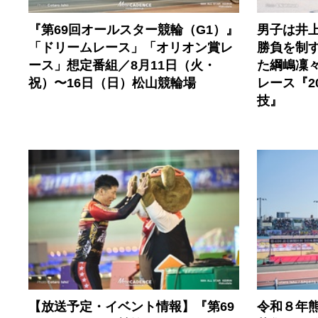
『第69回オールスター競輪（G1）』
男子は井
「ドリームレース」「オリオン賞レ
勝負を制
ース」想定番組／8月11日（火・
た綱嶋凜
祝）〜16日（日）松山競輪場
レース『2
技』
【放送予定・イベント情報】『第69
令和８年