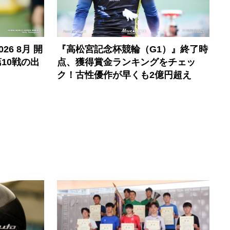
6 8月 開
『高松宮記念杯競輪（G1）』終了時
10戦の出
点、獲得賞金ランキングをチェッ
ク！古性優作が早くも2億円超え