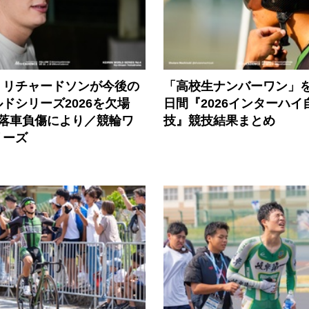
・リチャードソンが今後の
「高校生ナンバーワン」を
ドシリーズ2026を欠場
日間『2026インターハイ
の落車負傷により／競輪ワ
技』競技結果まとめ
リーズ