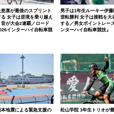
上悠喜が最後のスプリント
男子は1年生ルーキー伊藤
する 女子は逆境を乗り越え
逆転勝利 女子は接戦を大
々音が大会2連覇／ロード
する／男女ポイントレース『
026インターハイ自転車競
ンターハイ自転車競技』
熊本地震による緊急支援の
松山学院 3年生トリオが