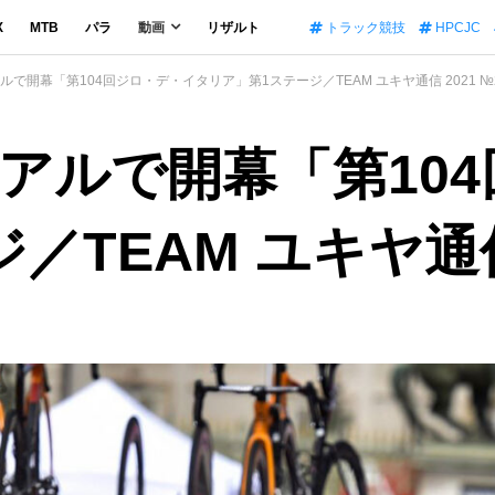
X
MTB
パラ
動画
リザルト
トラック競技
HPCJC
で開幕「第104回ジロ・デ・イタリア」第1ステージ／TEAM ユキヤ通信 2021 №
アルで開幕「第10
TEAM ユキヤ通信 