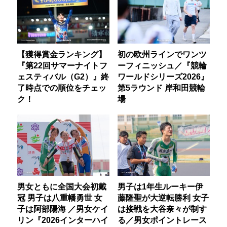
【獲得賞金ランキング】
初の欧州ラインでワンツ
『第22回サマーナイトフ
ーフィニッシュ／『競輪
ェスティバル（G2）』終
ワールドシリーズ2026』
了時点での順位をチェッ
第5ラウンド 岸和田競輪
ク！
場
男女ともに全国大会初戴
男子は1年生ルーキー伊
冠 男子は八重幡勇世 女
藤隆聖が大逆転勝利 女子
子は阿部陽海 ／男女ケイ
は接戦を大谷奈々が制す
リン『2026インターハイ
る／男女ポイントレース