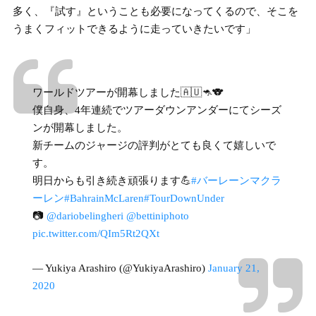
多く、『試す』ということも必要になってくるので、そこを
うまくフィットできるように走っていきたいです」
ワールドツアーが開幕しました🇦🇺🦘🐨
僕自身、4年連続でツアーダウンアンダーにてシーズ
ンが開幕しました。
新チームのジャージの評判がとても良くて嬉しいで
す。
明日からも引き続き頑張ります💪
#バーレーンマクラ
ーレン
#BahrainMcLaren
#TourDownUnder
📷
@dariobelingheri
@bettiniphoto
pic.twitter.com/QIm5Rt2QXt
— Yukiya Arashiro (@YukiyaArashiro)
January 21,
2020