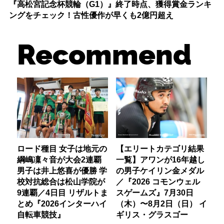
『高松宮記念杯競輪（G1）』終了時点、獲得賞金ランキ
ングをチェック！古性優作が早くも2億円超え
Recommend
ロード種目 女子は地元の
【エリートカテゴリ結果
綱嶋凜々音が大会2連覇
一覧】アワンが16年越し
男子は井上悠喜が優勝 学
の男子ケイリン金メダル
校対抗総合は松山学院が
／『2026 コモンウェル
9連覇／4日目 リザルトま
スゲームズ』7月30日
とめ『2026インターハイ
（木）〜8月2日（日） イ
自転車競技』
ギリス・グラスゴー