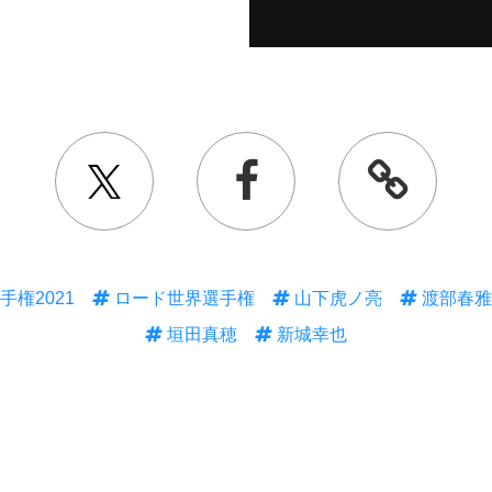
権2021
ロード世界選手権
山下虎ノ亮
渡部春雅
垣田真穂
新城幸也