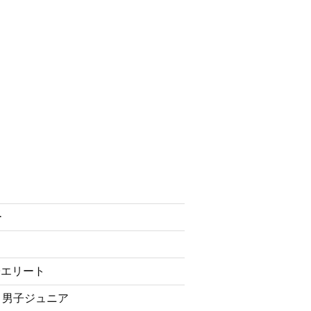
ー
子エリート
・男子ジュニア