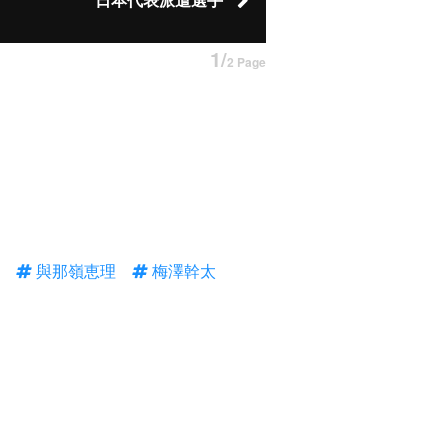
日本代表派遣選手
1/
2 Page
與那嶺恵理
梅澤幹太