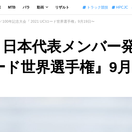
X
MTB
パラ
動画
リザルト
トラック競技
HPCJC
00年記念大会『 2021 UCIロード世界選手権』9月19日〜
 日本代表メンバー発
Iロード世界選手権』9