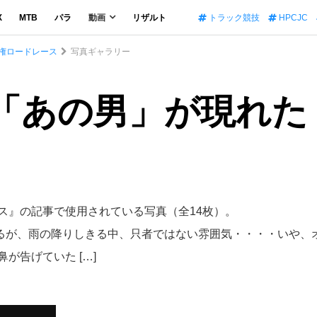
X
MTB
パラ
動画
リザルト
トラック競技
HPCJC
手権ロードレース
写真ギャラリー
「あの男」が現れた！
ース』の記事で使用されている写真（全14枚）。
るが、雨の降りしきる中、只者ではない雰囲気・・・・いや、オ
が告げていた […]