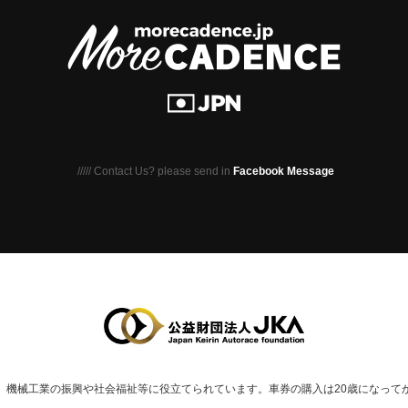
///// Contact Us? please send in
Facebook Message
、
機械⼯業の振興や社会福祉等に役⽴てられています。
車券の購入は20歳になって