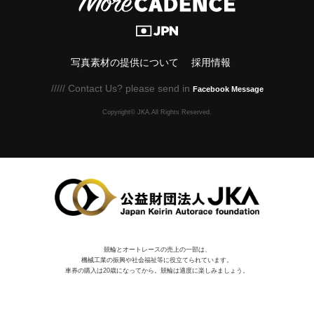
写真素材の提供について
採用情報
///// Contact Us? please send in
Facebook Message
Copyright© JKA.All Rights Reserved.
競輪とオートレースの売上の一部は、
機械⼯業の振興や社会福祉等に役⽴てられています。
車券の購入は20歳になってから。競輪は適度に楽しみましょう。