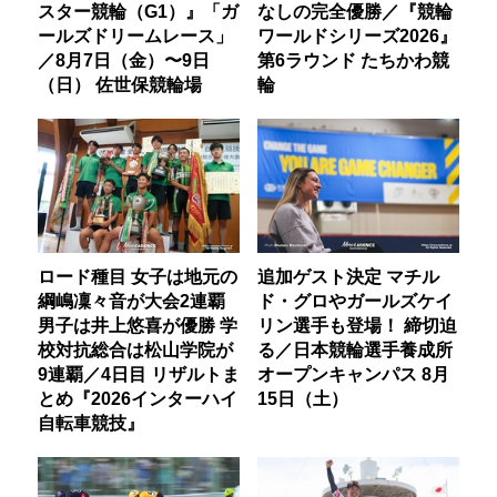
スター競輪（G1）』「ガ
なしの完全優勝／『競輪
ールズドリームレース」
ワールドシリーズ2026』
／8月7日（金）〜9日
第6ラウンド たちかわ競
（日） 佐世保競輪場
輪
ロード種目 女子は地元の
追加ゲスト決定 マチル
綱嶋凜々音が大会2連覇
ド・グロやガールズケイ
男子は井上悠喜が優勝 学
リン選手も登場！ 締切迫
校対抗総合は松山学院が
る／日本競輪選手養成所
9連覇／4日目 リザルトま
オープンキャンパス 8月
とめ『2026インターハイ
15日（土）
自転車競技』