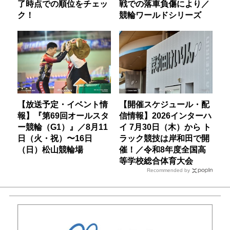
了時点での順位をチェッ
戦での落車負傷により／
ク！
競輪ワールドシリーズ
【放送予定・イベント情
【開催スケジュール・配
報】『第69回オールスタ
信情報】2026インターハ
ー競輪（G1）』／8月11
イ 7月30日（木）から ト
日（火・祝）〜16日
ラック競技は岸和田で開
（日）松山競輪場
催！／令和8年度全国高
等学校総合体育大会
Recommended by