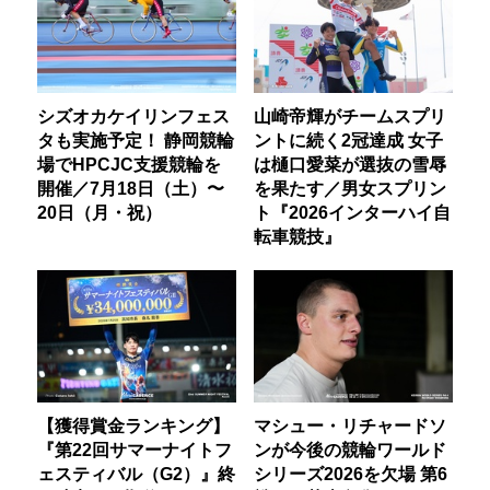
シズオカケイリンフェス
山崎帝輝がチームスプリ
タも実施予定！ 静岡競輪
ントに続く2冠達成 女子
場でHPCJC支援競輪を
は樋口愛菜が選抜の雪辱
開催／7月18日（土）〜
を果たす／男女スプリン
20日（月・祝）
ト『2026インターハイ自
転車競技』
【獲得賞金ランキング】
マシュー・リチャードソ
『第22回サマーナイトフ
ンが今後の競輪ワールド
ェスティバル（G2）』終
シリーズ2026を欠場 第6