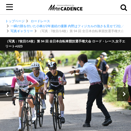
トップページ
ロードレース
一瞬の隙を付いた小林が2年連続の優勝 内野はフィジカルの強さを見せて2位／【2
写真ギャラリー
（写真 : 7枚目/14枚）第 94 回 全日本自転車競技選手権大会 
（写真 : 7枚目/14枚）第 94 回 全日本自転車競技選手権大会 ロード・レース,女子エ
リート+U23