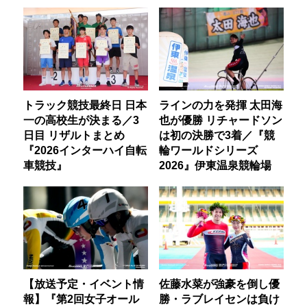
トラック競技最終日 日本
ラインの力を発揮 太田海
一の高校生が決まる／3
也が優勝 リチャードソン
日目 リザルトまとめ
は初の決勝で3着／『競
『2026インターハイ自転
輪ワールドシリーズ
車競技』
2026』伊東温泉競輪場
【放送予定・イベント情
佐藤水菜が強豪を倒し優
報】『第2回女子オール
勝・ラブレイセンは負け