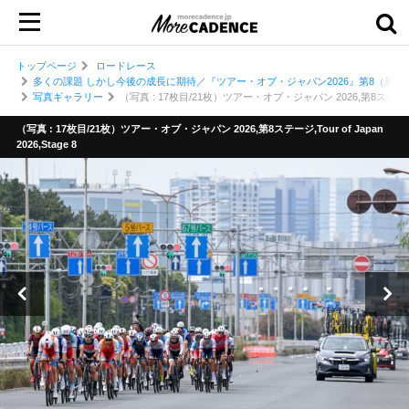
トップページ
ロードレース
多くの課題 しかし今後の成長に期待／『ツアー・オブ・ジャパン2026』第8（最終）
写真ギャラリー
（写真 : 17枚目/21枚）ツアー・オブ・ジャパン 2026,第8ステージ,Tour 
（写真 : 17枚目/21枚）ツアー・オブ・ジャパン 2026,第8ステージ,Tour of Japan
2026,Stage 8