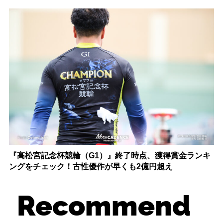
『高松宮記念杯競輪（G1）』終了時点、獲得賞金ランキ
ングをチェック！古性優作が早くも2億円超え
Recommend