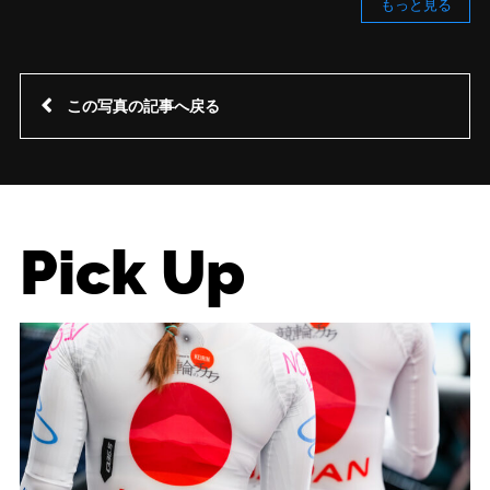
もっと見る
この写真の記事へ戻る
Pick Up