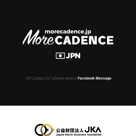
///// Contact Us? please send in
Facebook Message