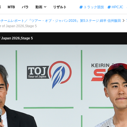
X
MTB
パラ
動画
リザルト
トラック競技
HPCJC
ルチームレポート／『ツアー・オブ・ジャパン2026』第5ステージ 綿半 信州飯田
apan 2026,Stage 5
an 2026,Stage 5