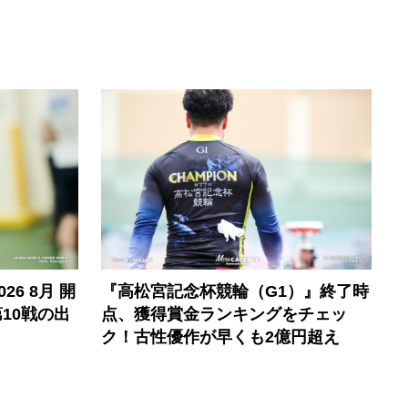
6 8月 開
『高松宮記念杯競輪（G1）』終了時
10戦の出
点、獲得賞金ランキングをチェッ
ク！古性優作が早くも2億円超え