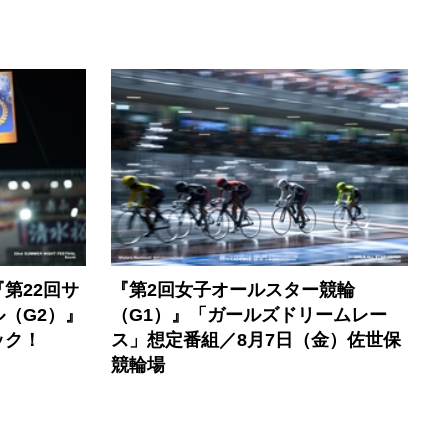
第22回サ
『第2回女子オールスター競輪
（G2）』
（G1）』「ガールズドリームレー
ック！
ス」想定番組／8月7日（金）佐世保
競輪場