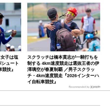
 女子は塩
スクラッチは橋本貫志が一騎打ちを
パシュート
制する 4km速度競走は選抜王者の伊
車競技』
澤璃空が春夏制覇 ／男子スクラッ
チ・4km速度競走『2026インターハ
イ自転車競技』
Recommended by