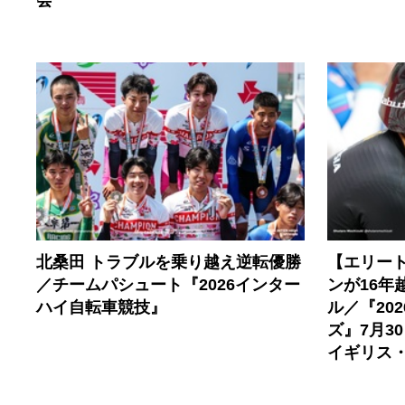
会
北桑田 トラブルを乗り越え逆転優勝
【エリー
／チームパシュート『2026インター
ンが16年
ハイ自転車競技』
ル／『20
ズ』7月3
イギリス