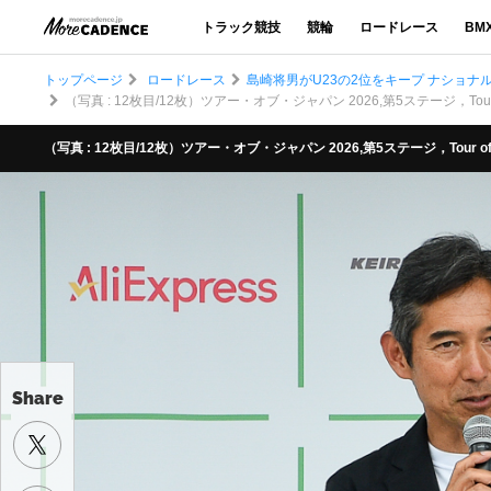
トラック競技
競輪
ロードレース
BM
トップページ
ロードレース
島崎将男がU23の2位をキープ ナショナ
（写真 : 12枚目/12枚）ツアー・オブ・ジャパン 2026,第5ステージ，Tour of J
（写真 : 12枚目/12枚）ツアー・オブ・ジャパン 2026,第5ステージ，Tour of Jap
Share