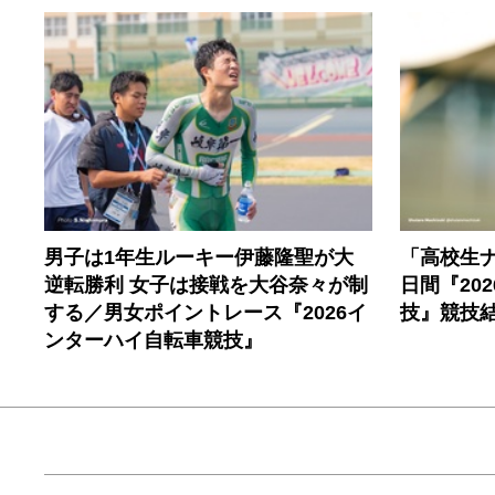
男子は1年生ルーキー伊藤隆聖が大
「高校生
逆転勝利 女子は接戦を大谷奈々が制
日間『20
する／男女ポイントレース『2026イ
技』競技
ンターハイ自転車競技』