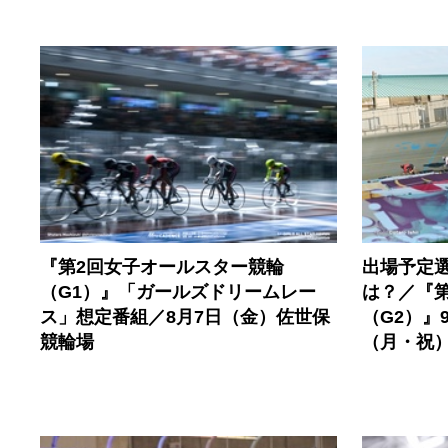
『第2回女子オールスター競輪
出場予定
（G1）』「ガールズドリームレー
は？／『第
ス」想定番組／8月7日（金）佐世保
（G2）』
競輪場
（月・祝