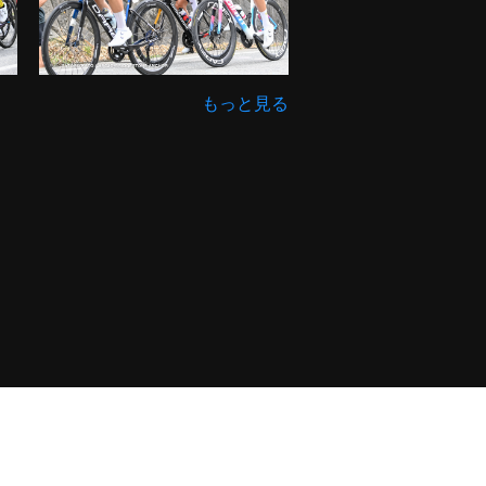
もっと見る