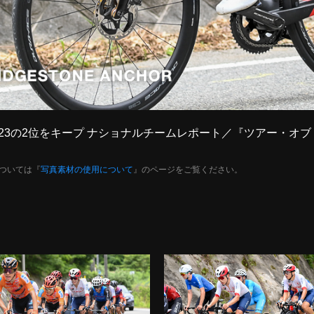
がU23の2位をキープ ナショナルチームレポート／『ツアー・オブ
ついては『
写真素材の使用について
』のページをご覧ください。