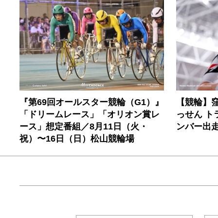
『第69回オールスター競輪（G1）』
【競輪】
「ドリームレース」「オリオン賞レ
っせん 
ース」想定番組／8月11日（火・
ンバー出走
祝）〜16日（日）松山競輪場