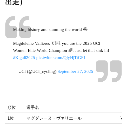
出走）
Making history and stunning the world 🤩
Magdeleine Vallieres 🇨🇦, you are the 2025 UCI
Women Elite World Champion 🌈. Just let that sink in!
#Kigali2025
pic.twitter.com/QlyHjTtGF1
— UCI (@UCI_cycling)
September 27, 2025
順位
選手名
1位
マグダレーヌ・ヴァリエール
VA