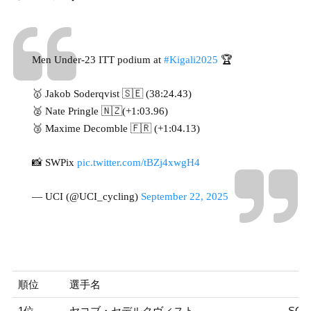
Men Under-23 ITT podium at
#Kigali2025
🏆
🥇 Jakob Soderqvist 🇸🇪 (38:24.43)
🥈 Nate Pringle 🇳🇿(+1:03.96)
🥉 Maxime Decomble 🇫🇷 (+1:04.13)
📸 SWPix
pic.twitter.com/tBZj4xwgH4
— UCI (@UCI_cycling)
September 22, 2025
順位
選手名
1位
ヤコブ・セデルクヴィスト
SOD