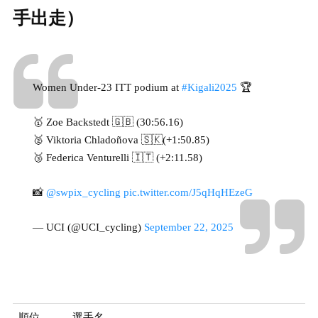
手出走）
Women Under-23 ITT podium at
#Kigali2025
🏆
🥇 Zoe Backstedt 🇬🇧 (30:56.16)
🥈 Viktoria Chladoñova 🇸🇰(+1:50.85)
🥉 Federica Venturelli 🇮🇹 (+2:11.58)
📸
@swpix_cycling
pic.twitter.com/J5qHqHEzeG
— UCI (@UCI_cycling)
September 22, 2025
順位
選手名