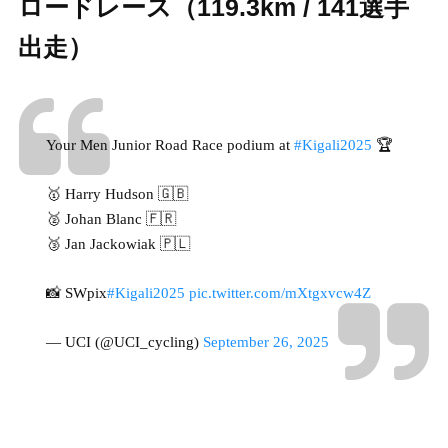
ロードレース（119.3km / 141選手
出走）
Your Men Junior Road Race podium at
#Kigali2025
🏆
🥇 Harry Hudson 🇬🇧
🥈 Johan Blanc 🇫🇷
🥉 Jan Jackowiak 🇵🇱
📸 SWpix
#Kigali2025
pic.twitter.com/mXtgxvcw4Z
— UCI (@UCI_cycling)
September 26, 2025