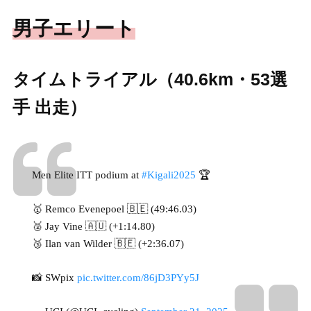
男子エリート
タイムトライアル（40.6km・53選
手 出走）
Men Elite ITT podium at
#Kigali2025
🏆
🥇 Remco Evenepoel 🇧🇪 (49:46.03)
🥈 Jay Vine 🇦🇺 (+1:14.80)
🥉 Ilan van Wilder 🇧🇪 (+2:36.07)
📸 SWpix
pic.twitter.com/86jD3PYy5J