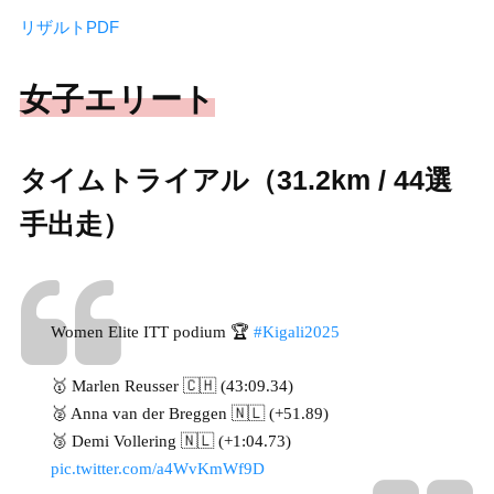
リザルトPDF
女子エリート
タイムトライアル（31.2km / 44選
手出走）
Women Elite ITT podium 🏆
#Kigali2025
🥇 Marlen Reusser 🇨🇭 (43:09.34)
🥈 Anna van der Breggen 🇳🇱 (+51.89)
🥉 Demi Vollering 🇳🇱 (+1:04.73)
pic.twitter.com/a4WvKmWf9D