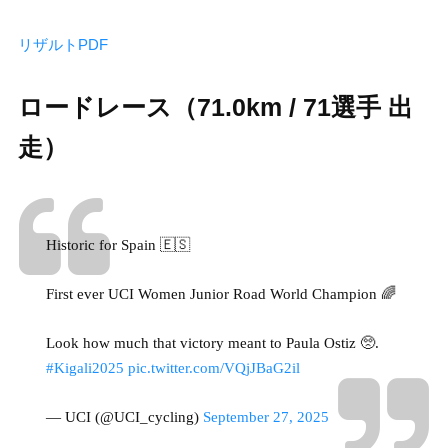
リザルトPDF
ロードレース（71.0km / 71選手 出
走）
Historic for Spain 🇪🇸
First ever UCI Women Junior Road World Champion 🌈
Look how much that victory meant to Paula Ostiz 🥺.
#Kigali2025
pic.twitter.com/VQjJBaG2il
— UCI (@UCI_cycling)
September 27, 2025