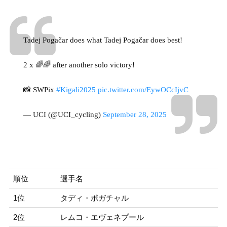
Tadej Pogačar does what Tadej Pogačar does best!
2 x 🌈🌈 after another solo victory!
📸 SWPix
#Kigali2025
pic.twitter.com/EywOCcIjvC
— UCI (@UCI_cycling)
September 28, 2025
順位
選手名
1位
タディ・ポガチャル
2位
レムコ・エヴェネプール