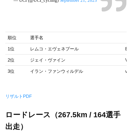
— UCI (@UCI_cycling)
September 21, 2025
順位
選手名
1位
レムコ・エヴェネプール
EV
2位
ジェイ・ヴァイン
VI
3位
イラン・ファンウィルデル
van
リザルトPDF
ロードレース（267.5km / 164選手
出走）