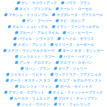
ヤン・ヤコウィアック
パウラ・ブラシ
ネイト・プリングル
マーレン・ローセル
マキシム・ドゥコンブル
マグダレーヌ・ヴァリエール
ヤン・フーバー
マビ・ガルシア
マルコ・シュレッテル
イラン・ファンウィルデル
ブルーノ・アルミライル
ベン・ヒーリー
パヴェル・シヴァコフ
ミヘイル・モウリス
メガン・アレンス
セドリーヌ・カーボール
ステフ・ヴァンケルクホーヴ
オーン オダ ・ギシンガー
ジュリエット・ラブー
ハリー・ハドソン
アンヤ・グロスマン
マエヴァ・スキバン
ヨハン・ブラン
セリア・ジェリー
ジャスミン・リヒティ
ヴィクトリア・フアドニョガ
ポーラ・オスティス タコ
ヤコブ・セデルクヴィスト
ロレンツォ・フィン
ポール・セイシャス
アマンダ・スプラット
ナイム・フィッシャーブラック
ルーカス・リュエッグ
ブロディ・チャップマン
ジェイ・ヴァイン
デミ・フォレリング