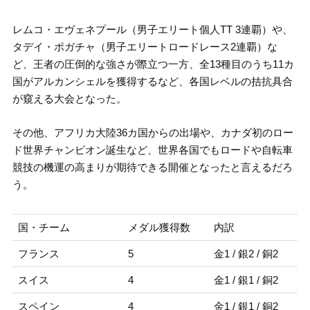
レムコ・エヴェネプール（男子エリート個人TT 3連覇）や、
タデイ・ポガチャ（男子エリートロードレース2連覇）な
ど、王者の圧倒的な強さが際立つ一方、全13種目のうち11カ
国がアルカンシェルを獲得するなど、各国レベルの拮抗具合
が窺える大会となった。
その他、アフリカ大陸36カ国からの出場や、カナダ初のロー
ド世界チャンピオン誕生など、世界各国でもロードや自転車
競技の機運の高まりが期待できる開催となったと言えるだろ
う。
国・チーム
メダル獲得数
内訳
フランス
5
金1 / 銀2 / 銅2
スイス
4
金1 / 銀1 / 銅2
スペイン
4
金1 / 銀1 / 銅2