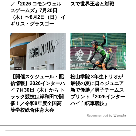
／『2026 コモンウェル
スで世界王者と対戦
スゲームズ』7月30日
（木）〜8月2日（日） イ
ギリス・グラスゴー
【開催スケジュール・配
松山学院 3年生トリオが
信情報】2026インターハ
最後の夏に日本ジュニア
イ 7月30日（木）から ト
新で優勝／男子チームス
ラック競技は岸和田で開
プリント『2026インター
催！／令和8年度全国高
ハイ自転車競技』
等学校総合体育大会
Recommended by