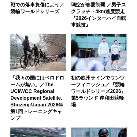
戦での落車負傷により／
璃空が春夏制覇 ／男子ス
競輪ワールドシリーズ
クラッチ・4km速度競走
『2026インターハイ自転
車競技』
「我々の国にはベロドロ
初の欧州ラインでワンツ
ームが無い」／The
ーフィニッシュ／『競輪
UCI/WCC Regional
ワールドシリーズ2026』
Development Satellite,
第5ラウンド 岸和田競輪
Shuzenji/Japan 2026年
場
第1回トレーニングキャ
ンプ