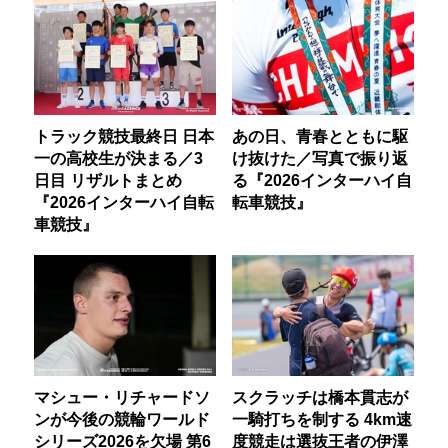
トラック競技最終日 日本
あの日、青春とともに駆
一の高校生が決まる／3
け抜けた／写真で振り返
日目 リザルトまとめ
る『2026インターハイ自
『2026インターハイ自転
転車競技』
車競技』
マシュー・リチャードソ
スクラッチは橋本貫志が
ンが今後の競輪ワールド
一騎打ちを制する 4km速
シリーズ2026を欠場 第6
度競走は選抜王者の伊澤