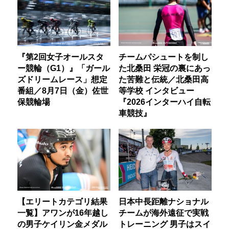
『第2回女子オールスタ
チームパシュートを制し
ー競輪（G1）』「ガール
た北桑田 栄冠の裏にあっ
ズドリームレース」想定
た苦難と伝統／北桑田高
番組／8月7日（金）佐世
等学校 インタビュー
保競輪場
『2026インターハイ自転
車競技』
【エリートカテゴリ結果
日本中長距離ナショナル
一覧】アワンが16年越し
チームが海外遠征で実戦
の男子ケイリン金メダル
トレーニング 男子はスイ