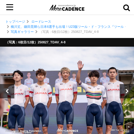
トップページ
ロードレース
橋川丈、鎌田晃輝ら日本6選手も出場！U23版ツール・ド・フランス『ツール・ド
写真ギャラリー
（写真 : 6枚目/12枚）250827_TDAV_4-8
（写真 : 6枚目/12枚）250827_TDAV_4-8