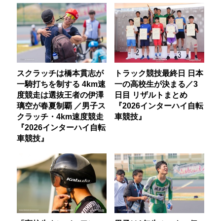
スクラッチは橋本貫志が
トラック競技最終日 日本
一騎打ちを制する 4km速
一の高校生が決まる／3
度競走は選抜王者の伊澤
日目 リザルトまとめ
璃空が春夏制覇 ／男子ス
『2026インターハイ自転
クラッチ・4km速度競走
車競技』
『2026インターハイ自転
車競技』