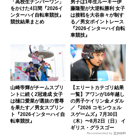
「高校生ナンバーワン」
男子は1年生ルーキー伊
をかけた4日間『2026イ
藤隆聖が大逆転勝利 女子
ンターハイ自転車競技』
は接戦を大谷奈々が制す
競技結果まとめ
る／男女ポイントレース
『2026インターハイ自転
車競技』
山崎帝輝がチームスプリ
【エリートカテゴリ結果
ントに続く2冠達成 女子
一覧】アワンが16年越し
は樋口愛菜が選抜の雪辱
の男子ケイリン金メダル
を果たす／男女スプリン
／『2026 コモンウェル
ト『2026インターハイ自
スゲームズ』7月30日
転車競技』
（木）〜8月2日（日） イ
ギリス・グラスゴー
Recommended by