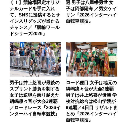
く！】競輪場限定オリジ
冠 男子は八重幡勇世 女
ナルカードを手に入れ
子は阿部陽海 ／男女ケイ
て、SNSに投稿するとサ
リン『2026インターハイ
イン入りグッズが当たる
自転車競技』
チャンス／『競輪ワール
ドシリーズ2026』
男子は井上悠喜が最後の
ロード種目 女子は地元の
スプリント勝負を制する
綱嶋凜々音が大会2連覇
女子は逆境を乗り越えた
男子は井上悠喜が優勝 学
綱嶋凜々音が大会2連覇
校対抗総合は松山学院が
／ロードレース『2026イ
9連覇／4日目 リザルトま
ンターハイ自転車競技』
とめ『2026インターハイ
自転車競技』