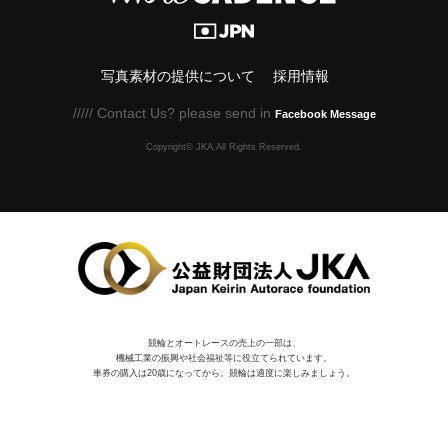
写真素材の提供について
採用情報
///// Contact Us? please send in
Facebook Message
Copyright© JKA.All Rights Reserved.
競輪とオートレースの売上の一部は、
機械⼯業の振興や社会福祉等に役⽴てられています。
車券の購入は20歳になってから。競輪は適度に楽しみましょう。