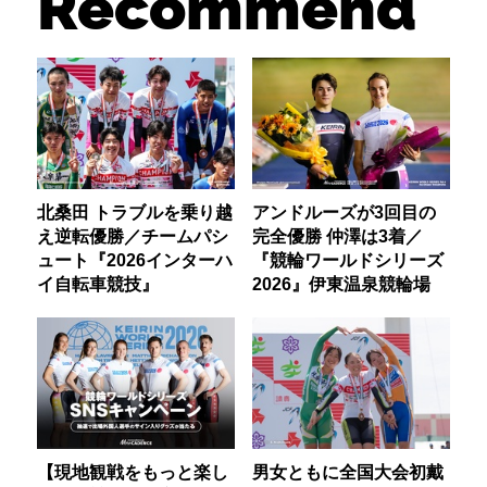
Recommend
北桑田 トラブルを乗り越
アンドルーズが3回目の
え逆転優勝／チームパシ
完全優勝 仲澤は3着／
ュート『2026インターハ
『競輪ワールドシリーズ
イ自転車競技』
2026』伊東温泉競輪場
【現地観戦をもっと楽し
男女ともに全国大会初戴