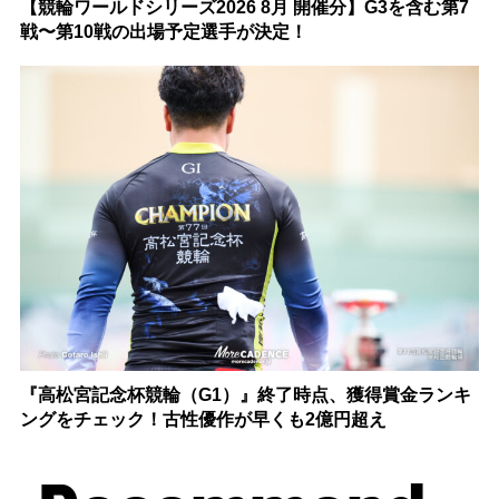
【競輪ワールドシリーズ2026 8月 開催分】G3を含む第7
戦〜第10戦の出場予定選手が決定！
『高松宮記念杯競輪（G1）』終了時点、獲得賞金ランキ
ングをチェック！古性優作が早くも2億円超え