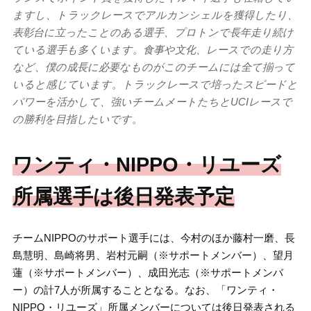
ますし、トラックレースでアルカンシェルを獲得したり、
表彰台に立ったことのある選手、プロトンで長年走り続け
ている選手も多くいます。食事や文化、レースでの走り方
など、僕の成長に必要なものがこのチームには全て揃って
いると感じています。トラックレースで培ったスピードと
パワーを活かして、強いチームメートたちとUCIレースで
の勝利を目指したいです。
ワンティ・NIPPO・リユーズ
所属選手は後日発表予定
チームNIPPOのサポート選手には、今村のほか藤村一磨、長
島慧明、島崎将男、岩村元嗣（※サポートメンバー）、望月
蓮（※サポートメンバー）、成田光志（※サポートメンバ
ー）の計7人が所属することとなる。なお、「ワンティ・
NIPPO・リユーズ」所属メンバーについては後日発表される