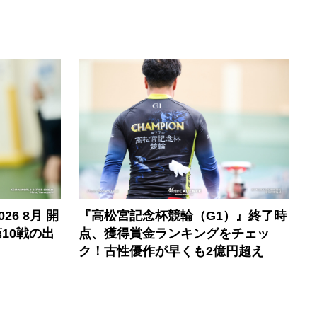
6 8月 開
『高松宮記念杯競輪（G1）』終了時
10戦の出
点、獲得賞金ランキングをチェッ
ク！古性優作が早くも2億円超え