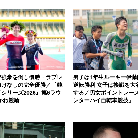
が強豪を倒し優勝・ラブレ
男子は1年生ルーキー伊藤
負けなしの完全優勝／『競
逆転勝利 女子は接戦を大
シリーズ2026』第6ラウ
する／男女ポイントレース『
かわ競輪
ンターハイ自転車競技』