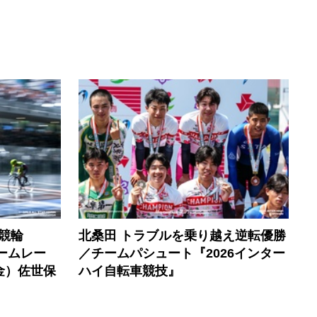
競輪
北桑田 トラブルを乗り越え逆転優勝
ームレー
／チームパシュート『2026インター
金）佐世保
ハイ自転車競技』