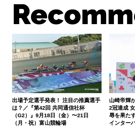
Recomm
出場予定選手発表！ 注目の推薦選手
山崎帝輝
は？／『第42回 共同通信社杯
2冠達成 
（G2）』9月18日（金）〜21日
辱を果たす
（月・祝）富山競輪場
インター