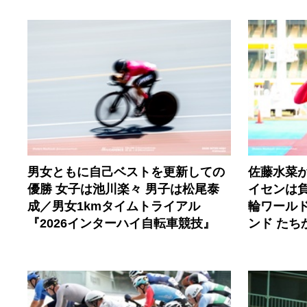
男女ともに自己ベストを更新しての
佐藤水菜
優勝 女子は池川楽々 男子は松尾泰
イセンは
成／男女1kmタイムトライアル
輪ワールド
『2026インターハイ自転車競技』
ンド たち