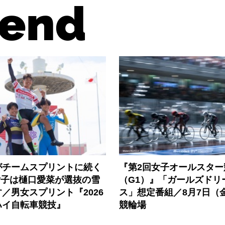
end
がチームスプリントに続く
『第2回女子オールスター
女子は樋口愛菜が選抜の雪
（G1）』「ガールズドリ
／男女スプリント『2026
ス」想定番組／8月7日（
ハイ自転車競技』
競輪場