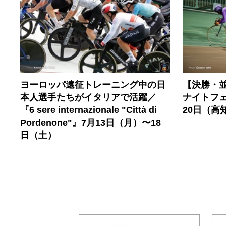
ヨーロッパ遠征トレーニング中の日
【決勝・並
本人選手たちがイタリアで活躍／
ナイトフェ
『6 sere internazionale "Città di
20日（高
Pordenone"』7月13日（月）〜18
日（土）