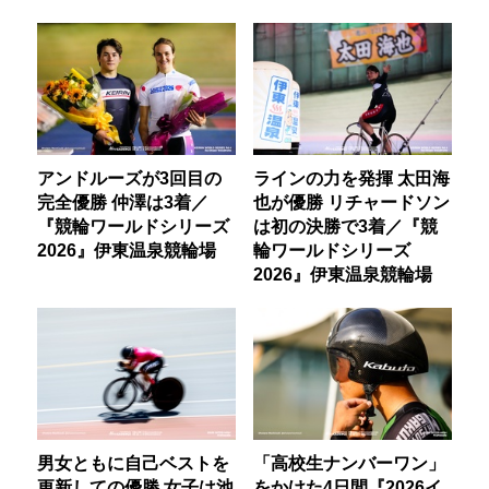
アンドルーズが3回目の
ラインの力を発揮 太田海
完全優勝 仲澤は3着／
也が優勝 リチャードソン
『競輪ワールドシリーズ
は初の決勝で3着／『競
2026』伊東温泉競輪場
輪ワールドシリーズ
2026』伊東温泉競輪場
男女ともに自己ベストを
「高校生ナンバーワン」
更新しての優勝 女子は池
をかけた4日間『2026イ