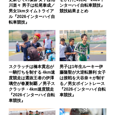
川楽々 男子は松尾泰成／
ンターハイ自転車競技』
男女1kmタイムトライア
競技結果まとめ
ル『2026インターハイ自
転車競技』
スクラッチは橋本貫志が
男子は1年生ルーキー伊
一騎打ちを制する 4km速
藤隆聖が大逆転勝利 女子
度競走は選抜王者の伊澤
は接戦を大谷奈々が制す
璃空が春夏制覇 ／男子ス
る／男女ポイントレース
クラッチ・4km速度競走
『2026インターハイ自転
『2026インターハイ自転
車競技』
車競技』