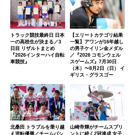
トラック競技最終日 日本
【エリートカテゴリ結果
一の高校生が決まる／3
一覧】アワンが16年越し
日目 リザルトまとめ
の男子ケイリン金メダル
『2026インターハイ自転
／『2026 コモンウェル
車競技』
スゲームズ』7月30日
（木）〜8月2日（日） イ
ギリス・グラスゴー
北桑田 トラブルを乗り越
山崎帝輝がチームスプリ
え逆転優勝／チームパシ
ントに続く2冠達成 女子