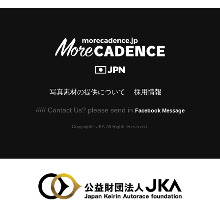
写真素材の提供について
採用情報
///// Contact Us? please send in
Facebook Message
Copyright© JKA.All Rights Reserved.