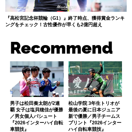
『高松宮記念杯競輪（G1）』終了時点、獲得賞金ランキ
ングをチェック！古性優作が早くも2億円超え
Recommend
男子は松田奏太朗が2連
松山学院 3年生トリオが
覇 女子は塩貝穂佳が優勝
最後の夏に日本ジュニア
／男女個人パシュート
新で優勝／男子チームス
『2026インターハイ自転
プリント『2026インター
車競技』
ハイ自転車競技』