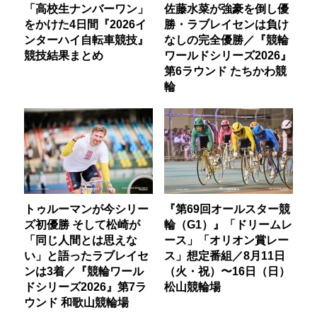
「高校生ナンバーワン」
佐藤水菜が強豪を倒し優
をかけた4日間『2026イ
勝・ラブレイセンは負け
ンターハイ自転車競技』
なしの完全優勝／『競輪
競技結果まとめ
ワールドシリーズ2026』
第6ラウンド たちかわ競
輪
トゥルーマンが今シリー
『第69回オールスター競
ズ初優勝 そして松崎が
輪（G1）』「ドリームレ
「同じ人間とは思えな
ース」「オリオン賞レー
い」と語ったラブレイセ
ス」想定番組／8月11日
ンは3着／『競輪ワール
（火・祝）〜16日（日）
ドシリーズ2026』第7ラ
松山競輪場
ウンド 和歌山競輪場