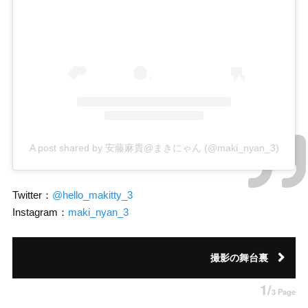
A post shared by 安藤麻貴@まきにゃん (@maki_nyan_3)
Twitter：
@hello_makitty_3
Instagram：
maki_nyan_3
撮影の舞台裏
1/
3 Page