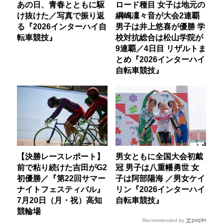
あの日、青春とともに駆
ロード種目 女子は地元の
け抜けた／写真で振り返
綱嶋凜々音が大会2連覇
る『2026インターハイ自
男子は井上悠喜が優勝 学
転車競技』
校対抗総合は松山学院が
9連覇／4日目 リザルトま
とめ『2026インターハイ
自転車競技』
【決勝レースレポート】
男女ともに全国大会初戴
前で粘り続けた吉田がG2
冠 男子は八重幡勇世 女
初優勝／『第22回サマー
子は阿部陽海 ／男女ケイ
ナイトフェスティバル』
リン『2026インターハイ
7月20日（月・祝）高知
自転車競技』
競輪場
Recommended by