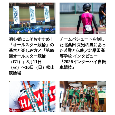
初心者にこそおすすめ！
チームパシュートを制し
「オールスター競輪」の
た北桑田 栄冠の裏にあっ
基本と楽しみ方／『第69
た苦難と伝統／北桑田高
回オールスター競輪
等学校 インタビュー
（G1）』8月11日
『2026インターハイ自転
（火）〜16日（日）松山
車競技』
競輪場