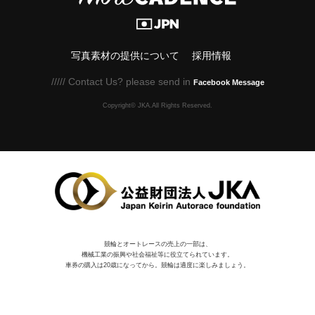
写真素材の提供について
採用情報
///// Contact Us? please send in
Facebook Message
Copyright© JKA.All Rights Reserved.
競輪とオートレースの売上の一部は、
機械⼯業の振興や社会福祉等に役⽴てられています。
車券の購入は20歳になってから。競輪は適度に楽しみましょう。