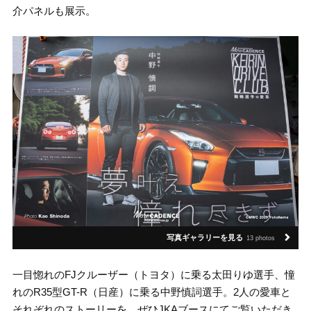
介パネルも展示。
写真ギャラリーを見る
13 photos
一目惚れのFJクルーザー（トヨタ）に乗る太田りゆ選手、憧
れのR35型GT-R（日産）に乗る中野慎詞選手。2人の愛車と
それぞれのストーリーを、ぜひJKAブースにてご覧いただき