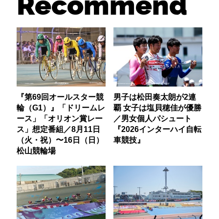
Recommend
『第69回オールスター競
男子は松田奏太朗が2連
輪（G1）』「ドリームレ
覇 女子は塩貝穂佳が優勝
ース」「オリオン賞レー
／男女個人パシュート
ス」想定番組／8月11日
『2026インターハイ自転
（火・祝）〜16日（日）
車競技』
松山競輪場