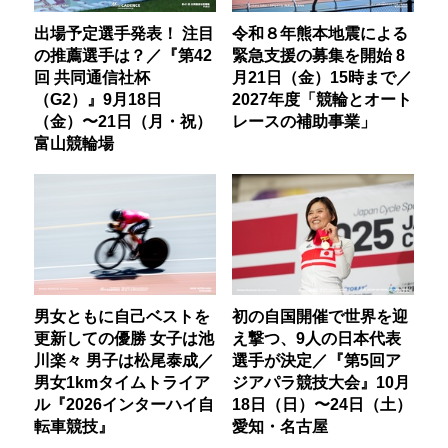
出場予定選手発表！ 注目
令和８年熊本地震による
の推薦選手は？／『第42
緊急支援の募集を開始 8
回 共同通信社杯
月21日（金）15時まで／
（G2）』9月18日
2027年度「競輪とオート
（金）〜21日（月・祝）
レースの補助事業」
富山競輪場
男女ともに自己ベストを
初の自国開催で世界を迎
更新しての優勝 女子は池
え撃つ、9人の日本代表
川楽々 男子は松尾泰成／
選手が決定／『第5回ア
男女1kmタイムトライア
ジアパラ競技大会』10月
ル『2026インターハイ自
18日（日）〜24日（土）
転車競技』
愛知・名古屋