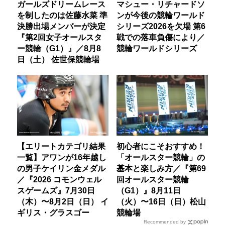
ガールズドリームレース
マシュー・リチャードソ
を制したのは佐藤水菜 準
ンが今後の競輪ワールド
決勝出場メンバーが決定
シリーズ2026を欠場 第6
『第2回女子オールスタ
戦での落車負傷により／
ー競輪（G1）』／8月8
競輪ワールドシリーズ
日（土） 佐世保競輪場
【エリートカテゴリ結果
初心者にこそおすすめ！
一覧】アワンが16年越し
「オールスター競輪」の
の男子ケイリン金メダル
基本と楽しみ方／『第69
／『2026 コモンウェル
回オールスター競輪
スゲームズ』7月30日
（G1）』8月11日
（木）〜8月2日（日） イ
（火）〜16日（日）松山
ギリス・グラスゴー
競輪場
Recommended by