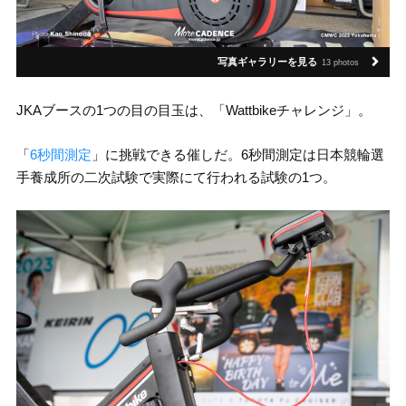
写真ギャラリーを見る
13 photos
JKAブースの1つの目の目玉は、「Wattbikeチャレンジ」。
「
6秒間測定
」に挑戦できる催しだ。6秒間測定は日本競輪選
手養成所の二次試験で実際にて行われる試験の1つ。