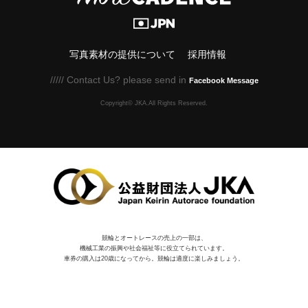
写真素材の提供について
採用情報
///// Contact Us? please send in
Facebook Message
Copyright© JKA.All Rights Reserved.
競輪とオートレースの売上の一部は、
機械⼯業の振興や社会福祉等に役⽴てられています。
車券の購入は20歳になってから。競輪は適度に楽しみましょう。