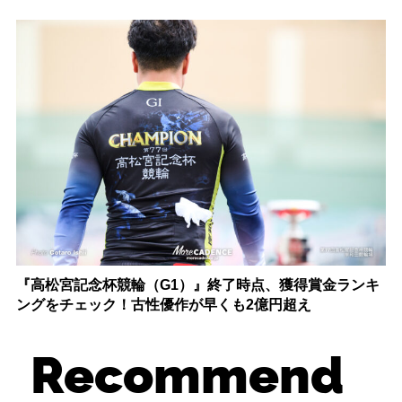
『高松宮記念杯競輪（G1）』終了時点、獲得賞金ランキ
ングをチェック！古性優作が早くも2億円超え
Recommend