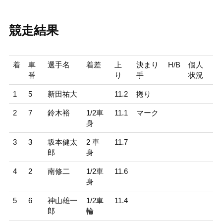
競走結果
着
車
選手名
着差
上
決まり
H/B
個人
番
り
手
状況
1
5
新田祐大
11.2
捲り
2
7
鈴木裕
1/2車
11.1
マーク
身
3
3
坂本健太
2 車
11.7
郎
身
4
2
南修二
1/2車
11.6
身
5
6
神山雄一
1/2車
11.4
郎
輪