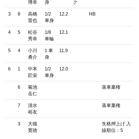
博幸
身
ク
3
8
高橋
1/2
12.2
HB
晋也
車身
4
5
松谷
1/8
12.1
秀幸
車輪
5
4
小川
1 車
11.9
勇介
身
6
1
中本
1/2
12.0
匠栄
車身
6
菊池
落車棄権
岳仁
7
清水
落車棄権
裕友
3
大槻
失格押上げ 入
寛徳
線順位：5