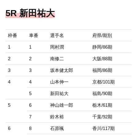
5R 新田祐大
枠番
車番
選手名
府県/期別
1
1
岡村潤
静岡/86期
2
2
南修二
大阪/88期
3
3
坂本健太郎
福岡/86期
4
4
山本伸一
京都/101期
5
新田祐大
福島/90期
5
6
神山雄一郎
栃木/61期
7
鈴木裕
千葉/92期
6
8
石原颯
香川/117期