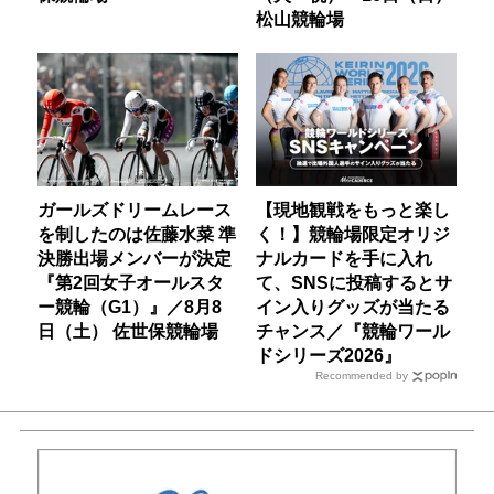
松山競輪場
ガールズドリームレース
【現地観戦をもっと楽し
を制したのは佐藤水菜 準
く！】競輪場限定オリジ
決勝出場メンバーが決定
ナルカードを手に入れ
『第2回女子オールスタ
て、SNSに投稿するとサ
ー競輪（G1）』／8月8
イン入りグッズが当たる
日（土） 佐世保競輪場
チャンス／『競輪ワール
ドシリーズ2026』
Recommended by