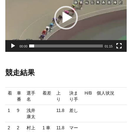
レ
ー
ヤ
ー
00:00
01:15
競走結果
着
車
選手
着差
上
決ま
H/B
個人状況
番
名
り
り手
1
9
浅井
11.8
差し
康太
2
2
村上
1 車
11.8
マー