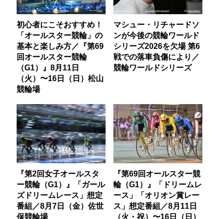
初心者にこそおすすめ！
マシュー・リチャードソ
「オールスター競輪」の
ンが今後の競輪ワールド
基本と楽しみ方／『第69
シリーズ2026を欠場 第6
回オールスター競輪
戦での落車負傷により／
（G1）』8月11日
競輪ワールドシリーズ
（火）〜16日（日）松山
競輪場
『第2回女子オールスタ
『第69回オールスター競
ー競輪（G1）』「ガール
輪（G1）』「ドリームレ
ズドリームレース」想定
ース」「オリオン賞レー
番組／8月7日（金）佐世
ス」想定番組／8月11日
保競輪場
（火・祝）〜16日（日）