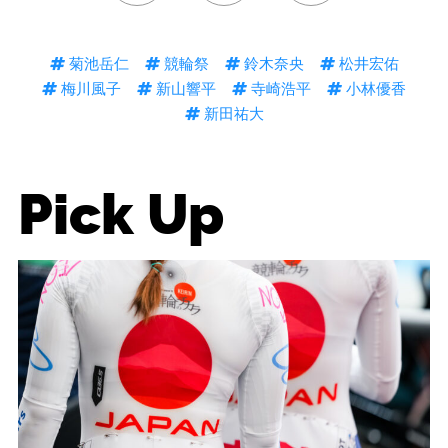
菊池岳仁
競輪祭
鈴木奈央
松井宏佑
梅川風子
新山響平
寺崎浩平
小林優香
新田祐大
Pick Up