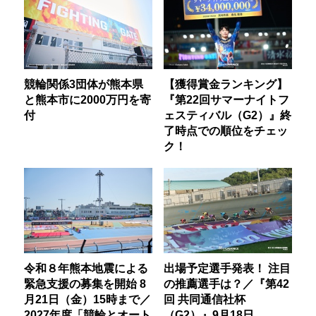
競輪関係3団体が熊本県
【獲得賞金ランキング】
と熊本市に2000万円を寄
『第22回サマーナイトフ
付
ェスティバル（G2）』終
了時点での順位をチェッ
ク！
令和８年熊本地震による
出場予定選手発表！ 注目
緊急支援の募集を開始 8
の推薦選手は？／『第42
月21日（金）15時まで／
回 共同通信社杯
2027年度「競輪とオート
（G2）』9月18日