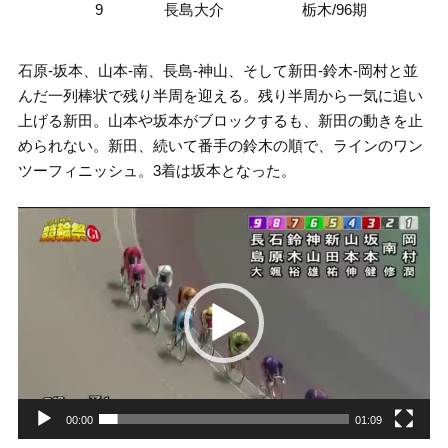
9
長島大介
栃木/96期
石原-坂本、山本-南、長島-神山、そして新田-鈴木-岡村と並
んだ一列棒状で残り半周を迎える。残り半周から一気に追い
上げる新田。山本や坂本がブロックするも、新田の動きを止
められない。新田、続いて番手の鈴木の順で、ラインのワン
ツーフィニッシュ。3着は坂本となった。
動
画
プ
レ
ー
ヤ
ー
00:00
01:09