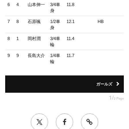
6
4
山本伸一
3/4車
11.8
身
7
8
石原颯
1/2車
12.1
HB
身
8
1
岡村潤
3/4車
11.4
輪
9
9
長島大介
1/4車
11.7
輪
ガールズ
1/
2 Page