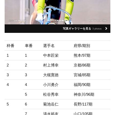
写真ギャラリーを見る
3 photos
枠番
車番
選手名
府県/期別
1
1
中本匠栄
熊本/97期
2
2
村上博幸
京都/86期
3
3
大槻寛徳
宮城/85期
4
4
小川勇介
福岡/90期
5
松谷秀幸
神奈川/96期
5
6
菊池岳仁
長野/117期
7
清水裕友
山口/105期